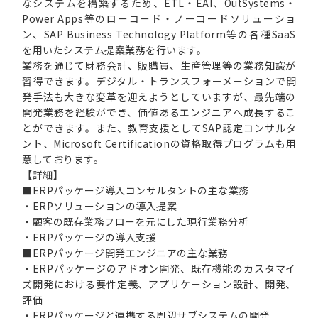
なシステムを構築するため、ETL・EAI、OutSystems・
Power Apps等のローコード・ノーコードソリューショ
ン、SAP Business Technology Platform等の各種SaaS
を用いたシステム提案業務を行います。
業務を通じて財務会計、販購買、生産管理等の業務知識が
習得できます。デジタル・トランスフォーメーションで開
発手法も大きな変革を迎えようとしていますが、最先端の
開発業務を経験ができ、価値あるエンジニアへ成長するこ
とができます。また、教育支援としてSAP認定コンサルタ
ント、Microsoft Certificationの資格取得プログラムも用
意しております。
【詳細】
■ERPパッケージ導入コンサルタントの主な業務
・ERPソリューションの導入提案
・顧客の既存業務フローを元にした現行業務分析
・ERPパッケージの導入支援
■ERPパッケージ開発エンジニアの主な業務
・ERPパッケージのアドオン開発、既存機能のカスタマイ
ズ開発における要件定義、アプリケーション設計、開発、
評価
・ERPパッケージと連携する周辺サブシステムの開発