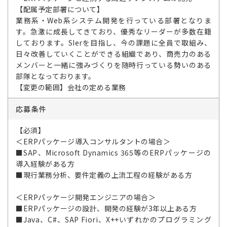
【配属予定部署について】
業務系・Web系システム開発を行っている部署となりま
す。急激に成長してきており、優秀なリーダーが多数在籍
しております。SIerを目指し、今の課題に全員で取組み、
日々改善していくことができる組織であり、商売力のある
メンバーと一緒に強みづくりを随時行っている勢いのある
部隊となっております。
【変更の範囲】会社の定める業務
応募条件
【必須】
＜ERPパッケージ導入コンサルタントの場合＞
■SAP、Microsoft Dynamics 365等のERPパッケージの
導入経験がある方
■現行業務分析、要件定義の上流工程の経験がある方
＜ERPパッケージ開発エンジニアの場合＞
■ERPパッケージの設計、開発の経験が3年以上ある方
■Java、C#、SAP Fiori、X++いずれかのプログラミング