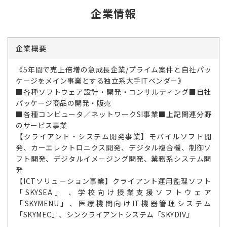
企業情報
企業概要
《5年間で売上倍増の急成長企業/プライム案件と自社パッ
ケージをメイン事業とする独立系大手ITベンダー》
■各種ソフトウェア設計・開発・コンサルティング■自社
パッケージ商品の開発・販売
■各種コンピュータ／ネットワークSI事業■上記関連分野
のサービス事業
【クライアント・システム開発事業】モバイルソフト開
発、カーエレクトロニクス開発、デジタル複合機、制御ソ
フト開発、デジタルイメージング開発、業務系システム開
発
【ICTソリューション事業】クライアント運用監理ソフト
「SKYSEA」 、学校向け授業支援ソフトウェア
「SKYMENU」、医療機関向けIT機器管理システム
「SKYMEC」、シンクライアントシステム「SKYDIV」