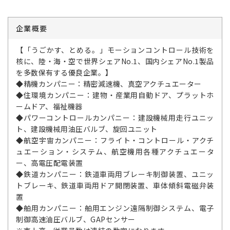
企業概要
【「うごかす、とめる。」モーションコントロール技術を
核に、陸・海・空で世界シェアNo.1、国内シェアNo.1製品
を多数保有する優良企業。】
◆精機カンパニー：精密減速機、真空アクチュエーター
◆住環境カンパニー：建物・産業用自動ドア、プラットホ
ームドア、福祉機器
◆パワーコントロールカンパニー：建設機械用走行ユニッ
ト、建設機械用油圧バルブ、旋回ユニット
◆航空宇宙カンパニー：フライト・コントロール・アクチ
ュエーション・システム、航空機用各種アクチュエータ
ー、高電圧配電装置
◆鉄道カンパニー：鉄道車両用ブレーキ制御装置、ユニッ
トブレーキ、鉄道車両用ドア開閉装置、車体傾斜電磁弁装
置
◆舶用カンパニー：舶用エンジン遠隔制御システム、電子
制御高速油圧バルブ、GAPセンサー