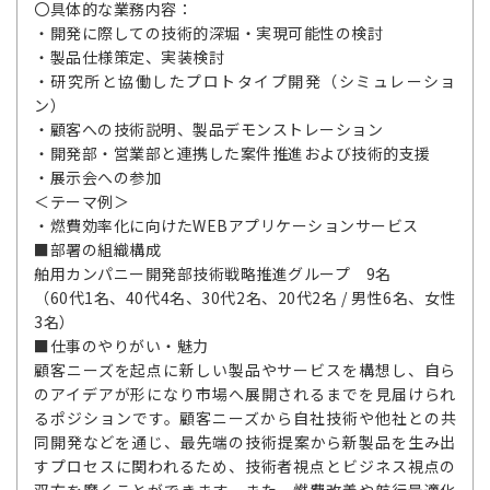
〇具体的な業務内容：
・開発に際しての技術的深堀・実現可能性の検討
・製品仕様策定、実装検討
・研究所と協働したプロトタイプ開発（シミュレーショ
ン）
・顧客への技術説明、製品デモンストレーション
・開発部・営業部と連携した案件推進および技術的支援
・展示会への参加
＜テーマ例＞
・燃費効率化に向けたWEBアプリケーションサービス
■部署の組織構成
舶用カンパニー開発部技術戦略推進グループ 9名
（60代1名、40代4名、30代2名、20代2名 / 男性6名、女性
3名）
■仕事のやりがい・魅力
顧客ニーズを起点に新しい製品やサービスを構想し、自ら
のアイデアが形になり市場へ展開されるまでを見届けられ
るポジションです。顧客ニーズから自社技術や他社との共
同開発などを通じ、最先端の技術提案から新製品を生み出
すプロセスに関われるため、技術者視点とビジネス視点の