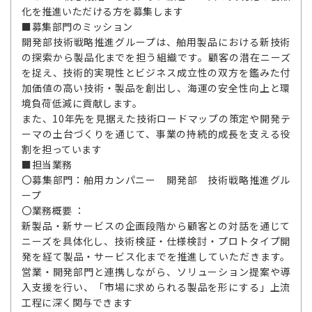
化を推進いただける方を募集します
■募集部門のミッション
開発部技術戦略推進グループは、舶用製品における新技術
の探索から製品化までを担う組織です。顧客の潜在ニーズ
を捉え、技術的実現性とビジネス成立性の双方を鑑みた付
加価値の高い技術・製品を創出し、海運の安全性向上と環
境負荷低減に貢献します。
また、10年先を見据えた技術ロードマップの策定や開発テ
ーマの土台づくりを通じて、事業の持続的成長を支える役
割を担っています
■担当業務
〇募集部門：舶用カンパニー 開発部 技術戦略推進グル
ープ
〇業務概要 ：
新製品・新サービスの企画段階から顧客との対話を通じて
ニーズを具体化し、技術検証・仕様検討・プロトタイプ開
発を経て製品・サービス化までを推進していただきます。
営業・開発部門と連携しながら、ソリューション提案や導
入支援を行い、「市場に求められる製品を形にする」上流
工程に深く関与できます