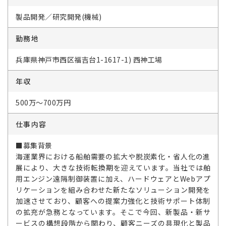
製品開発／研究開発(機械)
勤務地
兵庫県神戸市西区福吉台1-1617-1) 西神工場
年収
500万～700万円
仕事内容
■募集背景
海運業界における船舶需要の拡大や脱炭素化・省人化の進
展により、大きな技術転換期を迎えています。当社では舶
用エンジン遠隔制御装置に加え、ハードウェアとWebアプ
リケーションを組み合わせた新たなソリューション開発を
加速させており、顧客への提案力強化と技術サポート体制
の拡充が急務となっています。そこで今回、新製品・新サ
ービスの構想段階から関わり、顧客ニーズの具現化と製品