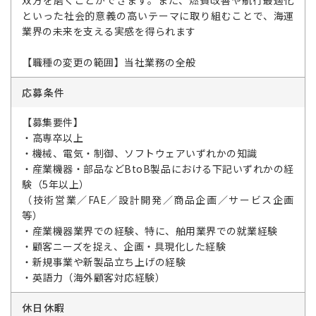
双方を磨くことができます。また、燃費改善や航行最適化
といった社会的意義の高いテーマに取り組むことで、海運
業界の未来を支える実感を得られます
【職種の変更の範囲】当社業務の全般
応募条件
【募集要件】
・高専卒以上
・機械、電気・制御、ソフトウェアいずれかの知識
・産業機器・部品などBtoB製品における下記いずれかの経
験（5年以上）
（技術営業／FAE／設計開発／商品企画／サービス企画
等）
・産業機器業界での経験、特に、舶用業界での就業経験
・顧客ニーズを捉え、企画・具現化した経験
・新規事業や新製品立ち上げの経験
・英語力（海外顧客対応経験）
休日休暇