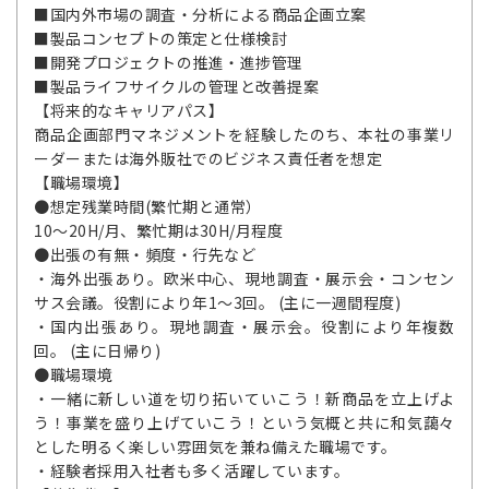
■国内外市場の調査・分析による商品企画立案
■製品コンセプトの策定と仕様検討
■開発プロジェクトの推進・進捗管理
■製品ライフサイクルの管理と改善提案
【将来的なキャリアパス】
商品企画部門マネジメントを経験したのち、本社の事業リ
ーダーまたは海外販社でのビジネス責任者を想定
【職場環境】
●想定残業時間(繁忙期と通常）
10～20H/月、繁忙期は30H/月程度
●出張の有無・頻度・行先など
・海外出張あり。欧米中心、現地調査・展示会・コンセン
サス会議。役割により年1～3回。 (主に一週間程度)
・国内出張あり。現地調査・展示会。役割により年複数
回。 (主に日帰り)
●職場環境
・一緒に新しい道を切り拓いていこう！新商品を立上げよ
う！事業を盛り上げていこう！という気概と共に和気藹々
とした明るく楽しい雰囲気を兼ね備えた職場です。
・経験者採用入社者も多く活躍しています。