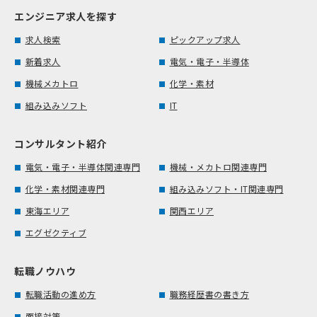
エンジニア求人を探す
求人検索
ピックアップ求人
新着求人
電気・電子・半導体
機械メカトロ
化学・素材
組み込みソフト
IT
コンサルタント紹介
電気・電子・半導体関連専門
機械・メカトロ関連専門
化学・素材関連専門
組み込みソフト・IT関連専門
東海エリア
関西エリア
エグゼクティブ
転職ノウハウ
転職活動の進め方
職務経歴書の書き方
面接対策