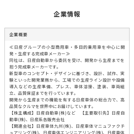
企業情報
企業概要
≪日産グループの小型商用車・多目的乗用車を中心に開
発・生産する完成車メーカー≫
同社は、日産自動車から委託を受け、開発から生産までを
担う完成車メーカーです。
新型車のコンセプト・デザインに基づき、設計、試作、実
験といった開発業務から、工場での生産ライン設計や設備
導入などの生産準備、プレス、車体溶接、塗装、車両組
立、品質保証までを行っています。
開発から生産までの機能を有する日産車体の総合力で、高
品質なクルマを世界中にお届けしています。
【株主構成】日産自動車(株)など 【主要取引先】日産自
動車(株)、日産系各販売会社
【関連会社】日産車体九州(株)、日産車体マニュファクチ
ュアリング(株)、日産車体エンジニアリング(株)、日産車体