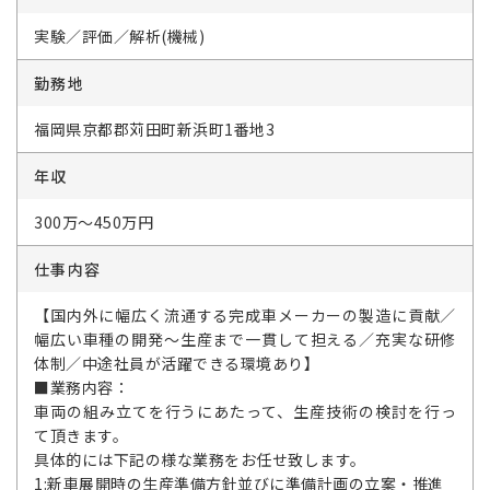
実験／評価／解析(機械)
勤務地
福岡県京都郡苅田町新浜町1番地3
年収
300万～450万円
仕事内容
【国内外に幅広く流通する完成車メーカーの製造に貢献／
幅広い車種の開発～生産まで一貫して担える／充実な研修
体制／中途社員が活躍できる環境あり】
■業務内容：
車両の組み立てを行うにあたって、生産技術の検討を行っ
て頂きます。
具体的には下記の様な業務をお任せ致します。
1:新車展開時の生産準備方針並びに準備計画の立案・推進