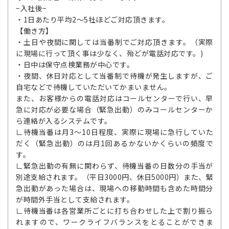
−入社後−
・1日あたり平均2～5社ほどご対応頂きます。
【働き方】
・土日や夜間に関しては当番制でご対応頂きます。（実際
に現場に行って頂く事は少なく、殆どが電話対応です。)
・日中は保守点検業務が中心です。
・夜間、休日対応として当番制で待機が発生しますが、ご
自宅などで待機していただいてかまいません。
また、お客様からの電話対応はコールセンターで行い、早
急に対応が必要な場合（緊急出動）のみコールセンターか
ら連絡が入るシステムです。
∟待機当番は月3～10日程度、実際に現場に急行していた
だく（緊急出動）のは月1回あるかないかくらいの頻度で
す。
∟緊急出動の有無に関わらず、待機当番の日数分の手当が
別途支給されます。（平日3000円、休日5000円）また、緊
急出動があった場合は、現場への移動時間も含めた時間分
が時間外手当として支給されます。
∟待機当番は各営業所ごとに打ち合わせした上で割り振ら
れますので、ワークライフバランスをとることができま