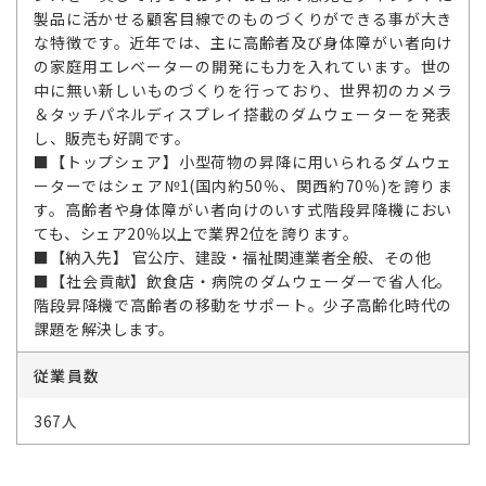
製品に活かせる顧客目線でのものづくりができる事が大き
な特徴です。近年では、主に高齢者及び身体障がい者向け
の家庭用エレベーターの開発にも力を入れています。世の
中に無い新しいものづくりを行っており、世界初のカメラ
＆タッチパネルディスプレイ搭載のダムウェーターを発表
し、販売も好調です。
■【トップシェア】小型荷物の昇降に用いられるダムウェ
ーターではシェア№1(国内約50％、関西約70％)を誇りま
す。高齢者や身体障がい者向けのいす式階段昇降機におい
ても、シェア20％以上で業界2位を誇ります。
■【納入先】 官公庁、建設・福祉関連業者全般、その他
■【社会貢献】飲食店・病院のダムウェーダーで省人化。
階段昇降機で高齢者の移動をサポート。少子高齢化時代の
課題を解決します。
従業員数
367人