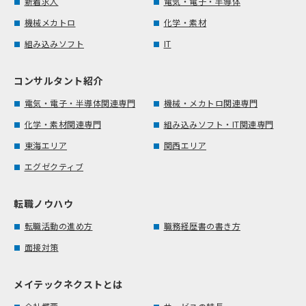
新着求人
電気・電子・半導体
機械メカトロ
化学・素材
組み込みソフト
IT
コンサルタント紹介
電気・電子・半導体関連専門
機械・メカトロ関連専門
化学・素材関連専門
組み込みソフト・IT関連専門
東海エリア
関西エリア
エグゼクティブ
転職ノウハウ
転職活動の進め方
職務経歴書の書き方
面接対策
メイテックネクストとは