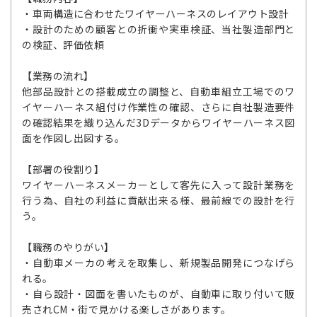
・車両構造に合わせたワイヤーハーネスのレイアウト設計
・設計のための顧客との折衝や実車検証、当社製造部門と
の検証、評価依頼
【業務の流れ】
他部品設計との搭載成立の調整と、自動車組立工場でのワ
イヤーハーネス組付け作業性の確認、さらに自社製造要件
の確認結果を織り込んだ3Dデータからワイヤーハーネス図
面を作図し出図する。
【部署の役割り】
ワイヤーハーネスメーカーとして客先に入って設計業務を
行う為、自社の利益に貢献出来る様、最前線での設計を行
う。
【職務のやりがい】
・自動車メーカの考えを取集し、新規製品開発につなげら
れる。
・自ら設計・図面を書いたものが、自動車に取り付いて販
売されCM・街で見かける楽しさがあります。