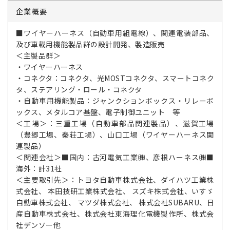
企業概要
■ワイヤーハーネス（自動車用組電線）、関連電装部品、
及び車載用機能製品群の設計開発、製造販売
＜主製品群＞
・ワイヤーハーネス
・コネクタ：コネクタ、光MOSTコネクタ、スマートコネク
タ、ステアリング・ロール・コネクタ
・自動車用機能製品：ジャンクションボックス・リレーボ
ックス、メタルコア基盤、電子制御ユニット 等
＜工場＞：三重工場（自動車部品関連製品）、滋賀工場
（豊郷工場、秦荘工場）、山口工場（ワイヤーハーネス関
連製品）
＜関連会社＞■国内：古河電気工業㈱、彦根ハーネス㈱■
海外：計31社
＜主要取引先＞：トヨタ自動車株式会社、ダイハツ工業株
式会社、 本田技研工業株式会社、 スズキ株式会社、いすゞ
自動車株式会社、 マツダ株式会社、 株式会社SUBARU、日
産自動車株式会社、株式会社東海理化電機製作所、株式会
社デンソー他