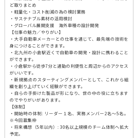
ど取りまとめ
・軽量化・コスト削減の為の検討業務
・サステナブル素材の活用検討
・グローバル展開支援 海外車種の設計開発
【仕事の魅力／やりがい】
・大手自動車メーカーとの仕事を通じて、最先端の技術を
身につけることができます。
・北九州の小倉駅近くで自動車の開発・設計に携わること
ができます。
・小倉駅から徒歩7分と通勤の利便性と周辺からのアクセス
がいいです。
・新規拠点のスターティングメンバーとして、これから組
織を創り上げていく経験ができます。
・自らの手掛けた製品が形になり、世の中の役に立ちます
のでやりがいがあります。
【体制】
・開始時の体制: リーダー１名、実務メンバー2名～5名。
※今回募集枠
・将来構想（5年以内）: 30名以上規模のチーム体制へ拡大
予定。