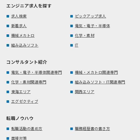
エンジニア求人を探す
求人検索
ピックアップ求人
新着求人
電気・電子・半導体
機械メカトロ
化学・素材
組み込みソフト
IT
コンサルタント紹介
電気・電子・半導体関連専門
機械・メカトロ関連専門
化学・素材関連専門
組み込みソフト・IT関連専門
東海エリア
関西エリア
エグゼクティブ
転職ノウハウ
転職活動の進め方
職務経歴書の書き方
面接対策