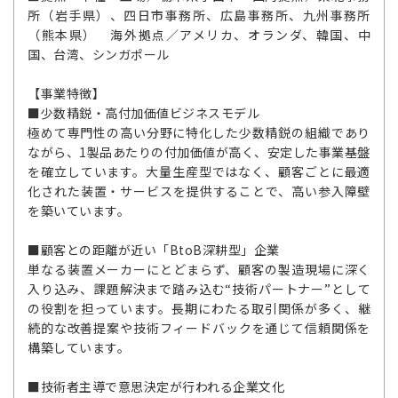
所（岩手県）、四日市事務所、広島事務所、九州事務所
（熊本県） 海外拠点／アメリカ、オランダ、韓国、中
国、台湾、シンガポール
【事業特徴】
■少数精鋭・高付加価値ビジネスモデル
極めて専門性の高い分野に特化した少数精鋭の組織であり
ながら、1製品あたりの付加価値が高く、安定した事業基盤
を確立しています。大量生産型ではなく、顧客ごとに最適
化された装置・サービスを提供することで、高い参入障壁
を築いています。
■顧客との距離が近い「BtoB深耕型」企業
単なる装置メーカーにとどまらず、顧客の製造現場に深く
入り込み、課題解決まで踏み込む“技術パートナー”として
の役割を担っています。長期にわたる取引関係が多く、継
続的な改善提案や技術フィードバックを通じて信頼関係を
構築しています。
■技術者主導で意思決定が行われる企業文化