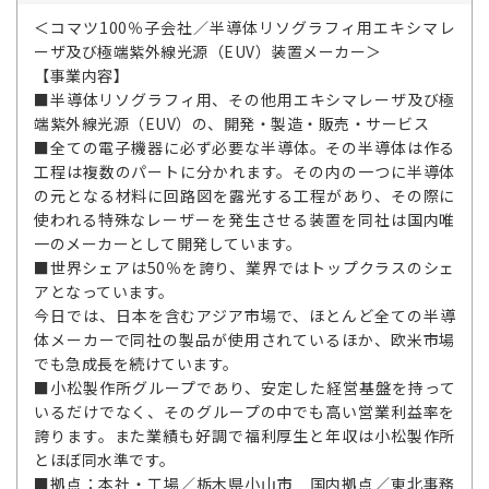
＜コマツ100％子会社／半導体リソグラフィ用エキシマレ
ーザ及び極端紫外線光源（EUV）装置メーカー＞
【事業内容】
■半導体リソグラフィ用、その他用エキシマレーザ及び極
端紫外線光源（EUV）の、開発・製造・販売・サービス
■全ての電子機器に必ず必要な半導体。その半導体は作る
工程は複数のパートに分かれます。その内の一つに半導体
の元となる材料に回路図を露光する工程があり、その際に
使われる特殊なレーザーを発生させる装置を同社は国内唯
一のメーカーとして開発しています。
■世界シェアは50％を誇り、業界ではトップクラスのシェ
アとなっています。
今日では、日本を含むアジア市場で、ほとんど全ての半導
体メーカーで同社の製品が使用されているほか、欧米市場
でも急成長を続けています。
■小松製作所グループであり、安定した経営基盤を持って
いるだけでなく、そのグループの中でも高い営業利益率を
誇ります。また業績も好調で福利厚生と年収は小松製作所
とほぼ同水準です。
■拠点：本社・工場／栃木県小山市 国内拠点／東北事務