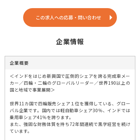
この求人への応募・問い合わせ
企業情報
企業概要
＜インドをはじめ新興国で圧倒的シェアを誇る完成車メー
カー／四輪・二輪のグローバルリーダー／世界190以上の
国と地域で事業展開＞
世界11カ国で四輪販売シェア１位を獲得している、グロー
バル企業です。国内では軽自動車シェア30％、インドでは
乗用車シェア41％を誇ります。
また、強固な財務体質を持ち72年間連続で黒字経営を続け
ています。