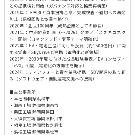
との提携検討開始（ガバナンス対応と協業再構築）
2019年：トヨタと資本提携合意／完成検査不適切への再発
防止（信頼回復と協業本格化）
2020年：創立100周年（成熟企業としての節目）
2021年：中期経営計画（～2026）発表／「スズキコネク
ト」開始（コネクテッド・変革テーマ明確化）
2022年：EV・電池生産に向けた投資（約1500億円）に関
する覚書／SkyDriveと連携（電動化と新領域）
2023年：2030年度に向けた成長戦略発表／EVコンセプト
「eVX」公開（電動化の方向性を提示）
2024年：ティアフォーと資本業務提携／SDV関連の取り組
み（ソフトウェア・自動運転文脈への接続）
■主な事業所
・本社 静岡県浜松市
・湖西工場 静岡県湖西市
・磐田工場 静岡県磐田
・大須賀工場 静岡県掛川市
・相良工場 静岡県牧之原市
・浜松工場 静岡県浜松市