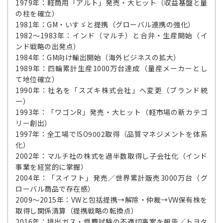
1979年：軽商用「アルト」発売・大ヒット（収益基盤と量
の柱を確立）
1981年：GM・いすゞと提携（グローバル連携の強化）
1982～1983年：インド（マルチ）と合弁・生産開始（イ
ンド戦略の出発点）
1984年：GM向け輸出開始（海外ビジネスの拡大）
1989年：四輪累計生産1000万台達成（量産メーカーとし
て地位確立）
1990年：社名を「スズキ株式会社」へ変更（ブランド統
一）
1993年：「ワゴンR」発売・大ヒット（軽市場の新カテゴ
リー創出）
1997年：全工場でISO9002取得（品質マネジメントを体系
化）
2002年：マルチ社の株式を過半数取得し子会社化（インド
事業を経営的に掌握）
2004年：「スイフト」発売／世界累計販売3000万台（グ
ローバル商品で存在感）
2009～2015年：VWと包括提携→解除・仲裁→VW保有株を
取得し関係清算（提携戦略の転換点）
2016年：排出ガス・燃費試験の不適切事案を報告／トヨタ