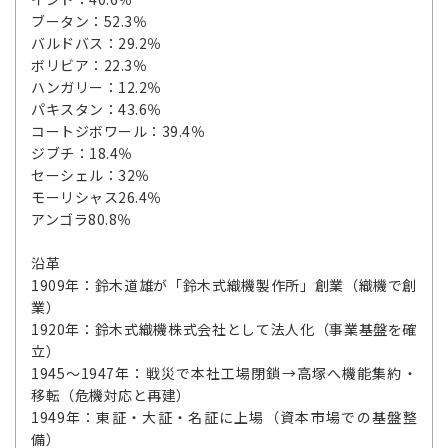
ブータン：52.3％
バルドバス：29.2％
ボリビア：22.3％
ハンガリー：12.2％
パキスタン：43.6％
コートジボワール：39.4％
ジブチ：18.4％
セーシェル：32％
モーリシャス26.4％
アンゴラ80.8％
沿革
1909年：鈴木道雄が「鈴木式織機製作所」創業（織機で創
業）
1920年：鈴木式織機株式会社として法人化（事業基盤を確
立）
1945～1947年：戦災で本社工場閉鎖→高塚へ機能集約・
移転（危機対応と再建）
1949年：東証・大証・名証に上場（資本市場での基盤整
備）