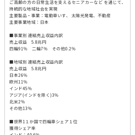
ご高齢の方の日常生活を支えるセニアカーなど を通じて、
持続的な地域社会を実現
主要製品・事業：電動車いす、 太陽光発電、不動産
主要事業地域：日本
■事業別 連結売上収益内訳
売上収益 5.8兆円
四輪91％ 二輪7％ その他0.2％
■地域別 連結売上収益内訳
売上収益 5.8兆円
日本26％
欧州11％
インド45％
アジア(インドを除く)3％
北米2％
その他13％
■世界1１か国で四輪車シェア１位
獲得シェア率
インド：40.6％