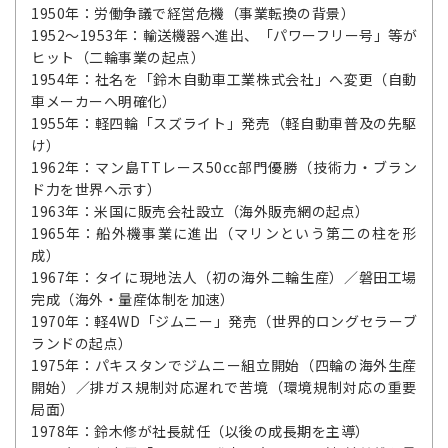
1950年：労働争議で経営危機（事業転換の背景）
1952～1953年：輸送機器へ進出、「パワーフリー号」等が
ヒット（二輪事業の起点）
1954年：社名を「鈴木自動車工業株式会社」へ変更（自動
車メーカーへ明確化）
1955年：軽四輪「スズライト」発売（軽自動車普及の先駆
け）
1962年：マン島TTレース50cc部門優勝（技術力・ブラン
ド力を世界へ示す）
1963年：米国に販売会社設立（海外販売網の起点）
1965年：船外機事業に進出（マリンという第二の柱を形
成）
1967年：タイに現地法人（初の海外二輪生産）／磐田工場
完成（海外・量産体制を加速）
1970年：軽4WD「ジムニー」発売（世界的ロングセラーブ
ランドの起点）
1975年：パキスタンでジムニー組立開始（四輪の海外生産
開始）／排ガス規制対応遅れで苦境（環境規制対応の重要
局面）
1978年：鈴木修が社長就任（以後の成長期を主導）