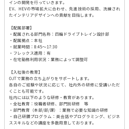
インの開発を行っていきます。
EV、HEVの市場拡大に合わせ、先進技術の採用、洗練され
たインテリアデザインへの貢献を目指します。
【配属部署】
・配属される部門名称：四輪ドライブトレイン設計部
・配属拠点：本社
・就業時間：8:45～17:30
・フレックス適用：有
・在宅勤務利用状況：業務によって調整可
【入社後の教育】
OJTで業務の立ち上がりをサポートします。
各自のご経験や状況に応じて、社内外の研修に受講いただ
くことも可能です。
社内には以下のような研修・教育があります。
・全社教育：役職者研修、部門別研修 等
・部門教育（本部/部/課）：業務で必要な知識の研修
・自己研鑽プログラム：英会話やプログラミング、ビジネ
ススキルなどの講座を多数用意しております。