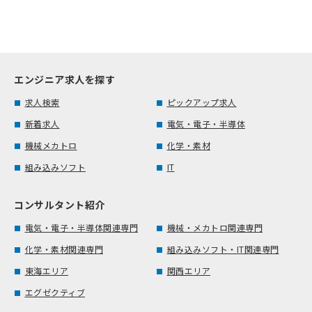
エンジニア求人を探す
求人検索
ピックアップ求人
新着求人
電気・電子・半導体
機械メカトロ
化学・素材
組み込みソフト
IT
コンサルタント紹介
電気・電子・半導体関連専門
機械・メカトロ関連専門
化学・素材関連専門
組み込みソフト・IT関連専門
東海エリア
関西エリア
エグゼクティブ