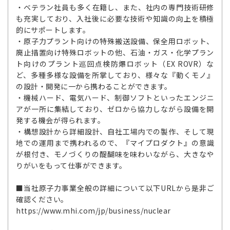
・ベテラン社員も多く在籍し、また、社内の専門技術研修
も充実しており、入社後に必要な技術や知識の向上を積極
的にサポートします。
・原子力プラント向けの特殊搬送設備、保全用ロボット、
廃止措置向け特殊ロボットの他、石油・ガス・化学プラン
ト向けのプラント巡回点検防爆ロボット（EX ROVR）な
ど、多種多様な設備を所掌しており、様々な『動くモノ』
の設計・開発に一から携わることができます。
・機械ハード、電気ハード、制御ソフトといったエンジニ
アが一所に集結しており、ゼロから協力しながら設備を開
発する機会が得られます。
・構想設計から詳細設計、自社工場内での製作、そして現
地での運用まで携われるので、『マイプロダクト』の意識
が根付き、モノづくりの醍醐味を味わいながら、大きなや
りがいをもって仕事ができます。
■当社原子力事業全般の詳細について以下URLから是非ご
確認ください。
https://www.mhi.com/jp/business/nuclear