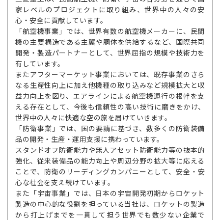
家レベルのプロジェクトに取り組み、世界中の人々の安
心・安全に貢献しています。
「航空機事業」では、世界有数の航空機メーカーに、民間
機の主要構造である主翼や胴体を供給するなど、国際共同
開発・製造パートナーとして、世界屈指の規模や技術力を
有しています。
またアフターマーケット事業においては、既存事業のさら
なる生産性向上に加え他機種の取り込みなど規模拡大と収
益力向上を図り、エアラインによる航空機運行の根幹を支
える存在として、今後も信頼性の高い技術に磨きをかけ、
世界中の人々に快適な空の旅を届けていきます。
「防衛事業」では、国の要請に基づき、数多くの防衛装備
品の開発・生産・運用支援に携わっています。
スタンドオフ防衛能力や無人アセット防衛能力等の抜本的
強化、従来装備品の能力向上や周辺分野の拡大等に応える
ことで、防衛のリーディングカンパニーとして、安全・安
心な社会を支え続けています。
また「宇宙事業」では、日本の宇宙開発初期からロケット
製造の中心的な役割を担っている当社は、ロケットの製造
から打上げまでを一貫して担う世界でも数少ない企業で