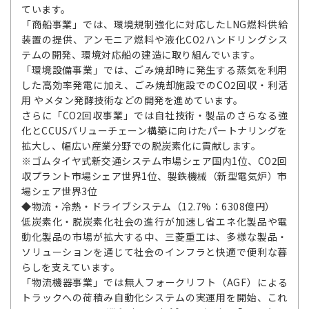
ています。
「商船事業」では、環境規制強化に対応したLNG燃料供給
装置の提供、アンモニア燃料や液化CO2ハンドリングシス
テムの開発、環境対応船の建造に取り組んでいます。
「環境設備事業」では、ごみ焼却時に発生する蒸気を利用
した高効率発電に加え、ごみ焼却施設でのCO2回収・利活
用 やメタン発酵技術などの開発を進めています。
さらに「CO2回収事業」では自社技術・製品のさらなる強
化とCCUSバリューチェーン構築に向けたパートナリングを
拡大し、幅広い産業分野での脱炭素化に貢献します。
※ゴムタイヤ式新交通システム市場シェア国内1位、CO2回
収プラント市場シェア世界1位、製鉄機械（新型電気炉）市
場シェア世界3位
◆物流・冷熱・ドライブシステム（12.7%：6308億円）
低炭素化・脱炭素化社会の進行が加速し省エネ化製品や電
動化製品の市場が拡大する中、三菱重工は、多様な製品・
ソリューションを通じて社会のインフラと快適で便利な暮
らしを支えています。
「物流機器事業」では無人フォークリフト（AGF）による
トラックへの荷積み自動化システムの実運用を開始、これ