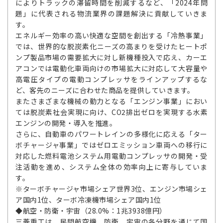
によりトラックの滞留時間を削減するなど、「2024年問
題」に代表される物流業界の課題解決に貢献していきま
す。
エネルギー効率の高い快適な空間を創出する「冷熱事業」
では、世界的な脱炭素化ニーズの高まりを受けたヒートポ
ンプ製品市場の需要拡大に対し新機種投入で応え、カーエ
アコンでは電動化車両向けの市場拡大に対応して大容量や
高電圧タイプの電動コンプレッサをラインアップするな
ど、客先のニーズに合わせた商品を提供していきます。
またさまざまな機械の動力となる「エンジン事業」におい
ては脱炭素社会実現に向け、CO2排出ゼロを実現する水素
エンジンの開発・導入を推進。
さらに、自動車のパワートレインの多様化に応える「ター
ボチャージャ事業」ではゼロエミッション車両への移行に
対応した燃料電池システム用電動コンプレッサの開発・受
注活動を進め、システム全体の効率向上に寄与していま
す。
※ターボチャージャ市場シェア世界3位、エンジン市場シェ
ア国内1位、ターボ冷凍機市場シェア国内1位
◆航空・防衛・宇宙（28.0%：1兆3938億円）
三菱重工は、民間航空機、防衛、宇宙の各分野を通じて国