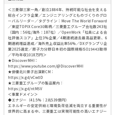
＜三菱御三家一角／創立1884年、持続可能な社会を支える
総合インフラ企業／エンジニアリングとものづくりのグロ
ーバルリーダー／タグライン：Move The World Forward
／東証TOPIX Core30銘柄／三菱重工グループ会社数243社
（国内：56社/海外：187社）／OpenWork「社員による会
社評価スコア」上位3%企業／4期連続過去最高益更新、6
期連続増益達成／海外売上収益比率56%／DXグランプリ企
業2025選定／原子力分野日本初の国際規格ISO19443取得
／平均年収1018万円＞
★DiscoverMHI：
https://www.youtube.com/@DiscoverMHI
★俳優北川景子出演新CM：
https://x.gd/vCw0D
★三菱重工グループの製品案内：
https://x.gd/ntM5V
＜事業ドメイン＞
◆エナジー（41.5%：2兆539億円）
エネルギーの安定供給と環境負荷低減を両立する重要性が
世界的に高まる中、三菱重工は実現可能性の高いエナジー