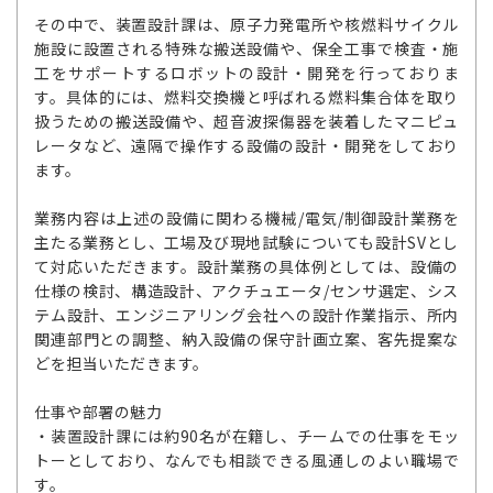
その中で、装置設計課は、原子力発電所や核燃料サイクル
施設に設置される特殊な搬送設備や、保全工事で検査・施
工をサポートするロボットの設計・開発を行っておりま
す。具体的には、燃料交換機と呼ばれる燃料集合体を取り
扱うための搬送設備や、超音波探傷器を装着したマニピュ
レータなど、遠隔で操作する設備の設計・開発をしており
ます。
業務内容は上述の設備に関わる機械/電気/制御設計業務を
主たる業務とし、工場及び現地試験についても設計SVとし
て対応いただきます。設計業務の具体例としては、設備の
仕様の検討、構造設計、アクチュエータ/センサ選定、シス
テム設計、エンジニアリング会社への設計作業指示、所内
関連部門との調整、納入設備の保守計画立案、客先提案な
どを担当いただきます。
仕事や部署の魅力
・装置設計課には約90名が在籍し、チームでの仕事をモッ
トーとしており、なんでも相談できる風通しのよい職場で
す。