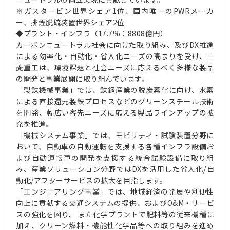
※ガスタービン世界シェア1位、国内唯一のPWRメーカ
ー、排煙脱硫装置世界シェア2位
◆プラント・インフラ（17.7%：8808億円）
カーボンニュートラル社会に向けた取り組み、及びDX推進
による効率化・自動化・省人化ニーズの高まりを受け、三
菱重工は、環境課題と社会ニーズに応えるべく多様な製品
の開発と事業展開に取り組んでいます。
「製鉄機械事業」では、鉄鋼産業の脱炭素化に向け、水素
による直接還元製鉄プロセスなどのグリーンスチール技術
を開発、幅広い客先ニーズに応える製品ラインアップの拡
充を推進。
「機械システム事業」では、モビリティ・試験装置分野に
おいて、自動車の自動運転を支援する各種インフラ設備お
よび自動運転車の開発を支援する統合試験設備に取り組
み、産業ソリューション分野ではDXを活用した省人化/自
動化/アフターサービスの拡大を目指します。
「エンジニアリング事業」では、地域経済の発展や利便性
向上に貢献する交通システムの提供、およびO&M・サービ
スの強化を図り、 また化学プラントで肥料等の従来機種に
加え、クリーン燃料・機能性化学品等への取り組みを進め