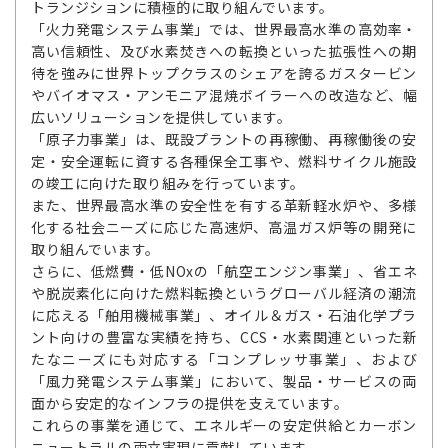
トランジションに積極的に取り組んでいます。
「火力発電システム事業」では、世界最高水準の高効率・
高い信頼性、及び水素焚きへの転換といった拡張性への期
待を強みに世界トップクラスのシェアを誇るガスタービン
やバイオマス・アンモニア混焼ボイラーへの改造など、幅
広いソリューションを提供しています。
「原子力事業」は、既設プラントの再稼働、再稼働後の安
定・安全運転に資する各種保全工事や、燃料サイクル施設
の竣工に向けた取り組みを行っています。
また、世界最高水準の安全性を有する革新軽水炉や、多様
化する社会ニーズに応じた高速炉、高温ガス炉等の開発に
取り組んでいます。
さらに、低燃費・低NOxの「航空エンジン事業」、省エネ
や脱炭素化に向けた燃料転換というグローバル経済の潮流
に応える「舶用機械事業」、オイル＆ガス・石油化学プラ
ント向けの豊富な実績を持ち、CCS・水素関連といった新
たなニーズにも対応する「コンプレッサ事業」、および
「風力発電システム事業」において、製品・サービスの両
面から安定的なインフラの提供を支えています。
これらの事業を通じて、エネルギーの安定供給とカーボン
ニュートラルの両立実現に貢献しています。