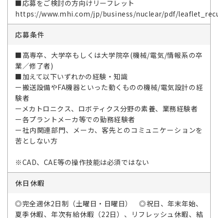
■応募をご検討の方向けリーフレット
https://www.mhi.com/jp/business/nuclear/pdf/leaflet_recu
応募条件
■高専卒、大学卒もしくは大学院卒(機械/電気/情報系の卒
業／修了者)
■加えて以下いずれかの経験・知識
ー搬送設備やFA機器といった動くものの機械/電気設計の経
験者
ーメカトロニクス、ロボティクス分野の素養、業務経験者
ー各プラントメーカ等での勤務経験者
ー社内関連部門、メーカ、客先とのコミュニケーションを
苦としない方
※CAD、CAE等の操作技能は必須ではない
休日休暇
◎完全週休2日制（土曜日・日曜日） ◎祝日、年末年始、
夏季休暇、年次有給休暇（22日）、リフレッシュ休暇、結