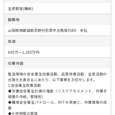
生産管理(機械)
勤務地
山梨県南都留郡忍野村忍草字古馬場3580 本社
年収
600万～1,200万円
仕事内容
製造現場の安全衛生改善活動、品質改善活動、生産活動の
合理化を進めるにあたり、以下業務をお任せします。
1.安全衛生改善活動
◆労働安全衛生計画の推進（リスクアセスメント、作業手
順書の作成、管理他）
◆職場安全衛生パトロール、KYTの実施と、作業環境の改
善
◆化学物質の管理