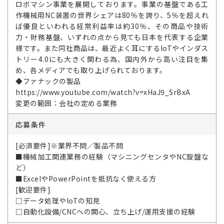
ロボマシン事業を展開しております。事業の基盤である工
作機械用NC装置の世界シェアは80％を誇り、5％を超えれ
ば優良といわれる経常利益率は約30％、その商品や技術
力・財務基盤、いずれの点から見ても日本を代表する企業
様です。また同社商品は、最近よく耳にするIoTやインダス
トリー4.0にも大きく関わる為、国内外から高い注目を集
め、各メディアでも取り上げられております。
◆ファナックの製品
https://www.youtube.com/watch?v=xHaJ9_SrBxA
変更の範囲：会社の定める業務
応募条件
[必須要件]※業界不問／製品不問
■機械加工関連業務の経験（マシニングセンタやNC旋盤な
ど）
■ExcelやPowerPointを抵抗なく使える方
[歓迎要件]
□データ処理やIoTの知見
□自動化設備/CNCへの関心、立ち上げ/運用支援の経験