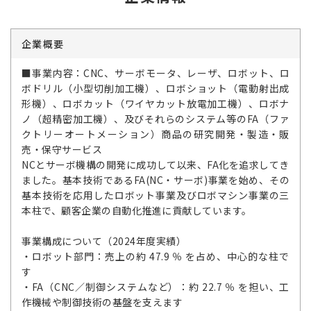
企業概要
■事業内容：CNC、サーボモータ、レーザ、ロボット、ロ
ボドリル（小型切削加工機）、ロボショット（電動射出成
形機）、ロボカット（ワイヤカット放電加工機）、ロボナ
ノ（超精密加工機）、及びそれらのシステム等のFA（ファ
クトリーオートメーション）商品の研究開発・製造・販
売・保守サービス
NCとサーボ機構の開発に成功して以来、FA化を追求してき
ました。基本技術であるFA(NC・サーボ)事業を始め、その
基本技術を応用したロボット事業及びロボマシン事業の三
本柱で、顧客企業の自動化推進に貢献しています。
事業構成について（2024年度実績）
・ロボット部門：売上の約 47.9 ％ を占め、中心的な柱で
す
・FA（CNC／制御システムなど）：約 22.7 ％ を担い、工
作機械や制御技術の基盤を支えます