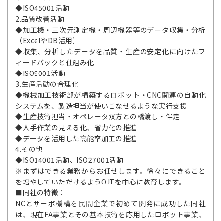
◆ISO45001活動
2.品質改善活動
◆加工機・三次元測定機・周辺機器等のデータ収集・分析
（ExcelやDB活用）
◆収集、分析したデータを品質・生産の安定化に向けたフ
ィードバックと仕組み化
◆ISO9001活動
3.生産活動の合理化
◆機械加工技術部が構築するロボット・CNC関連の自動化
システムを、製造担当が使いこなせるような実行支援
◆生産技術担当・オペレータ双方との橋渡し・伴走
◆人手作業の見える化、省力化の推進
◆データを活用した高能率加工の推進
4.その他
◆ISO14001活動、ISO27001活動
※まずはできる業務からお任せします。徐々にできること
を増やしていただけるようOJTを中心に教育します。
■同社の特徴：
NCとサーボ機構を民間企業で初めて開発に成功した同社
は、現在FA事業とその基本技術を応用したロボット事業、