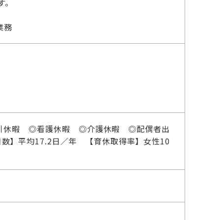
す。
業務
引休暇 ◎看護休暇 ◎介護休暇 ◎配偶者出
数】平均17.2日／年 【育休取得率】女性10