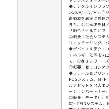
トランスフォーメーシ
◆デジタルインフラ
水環境/ビル/官公
衛領域を着実に成長
また、公共領域を軸
せ融合させることで
◎概要：社会システ
ファクチャリング、
◆デバイス＆テクノ
エネルギー効率を向
て、お客さまのニー
◎概要：セミコンダ
◆リテール＆プリン
POSシステム、M
ルアセットを最大限
ーションパートナー
◎概要：データ利活
識・RFIDシステム、