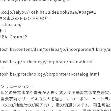
：
a.co.jp/saiyou/ToshibaGuideBook2026/#page=1
p 世の中×東芝のトレンドを紹介：
a-clip.com/
ト：
HIBA_GroupJP
toshiba/content/dam/toshiba/jp/ir/corporate/library/
.toshiba/jp/technology/corporate/review.html
グ：
toshiba/jp/technology/corporate/ai/catalog.html
ムソリューション：
水力などの発電事業や需要が大きく拡大する送変電事業を着実
力需要家向けサービスの拡大を通じて、カーボンニュートラル
（火力/地熱/水力/原子力）、電力流通システム、再生可能