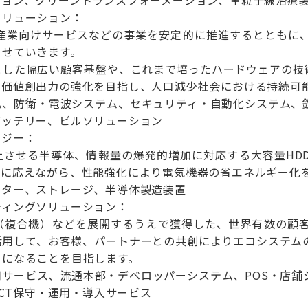
ョン、グリーントランスフォーメーション、重粒子線治療装
ソリューション：
庁/産業向けサービスなどの事業を安定的に推進するとともに
させていきます。
とした幅広い顧客基盤や、これまで培ったハードウェアの技術
、価値創出力の強化を目指し、人口減少社会における持続可
ム、防衛・電波システム、セキュリティ・自動化システム、
バッテリー、ビルソリューション
ロジー：
上させる半導体、情報量の爆発的増加に対応する大容量HD
ズに応えながら、性能強化により電気機器の省エネルギー化
クター、ストレージ、半導体製造装置
ティングソリューション：
FP（複合機）などを展開するうえで獲得した、世界有数の顧
活用して、お客様、パートナーとの共創によりエコシステム
」になることを目指します。
用サービス、流通本部・デベロッパーシステム、POS・店舗
ICT保守・運用・導入サービス