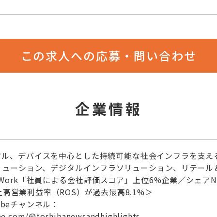
この求人への応募・問い合わせ
企業情報
タル、デバイスを中心とした持続可能な社会インフラを支え
リューション、デジタルインフラソリューション、リテール
nWork「社員による会社評価スコア」上位6%企業／シェア
上高営業利益率（ROS）が過去最高8.1%＞
ubeチャンネル：
be.com/@toshibanewsandhighlights