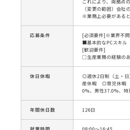
これにより、両拠点の
（変更の範囲）会社
※業務上必要がある
応募条件
[必須要件]※業界不
■基本的なPCスキル
[歓迎要件]
□生産業務の経験の
休日休暇
◎週休2日制（土・
産休暇 ◎育児休暇 
0%、男性37.0%、
年間休日数
126日
就業時間
08:00～16:45