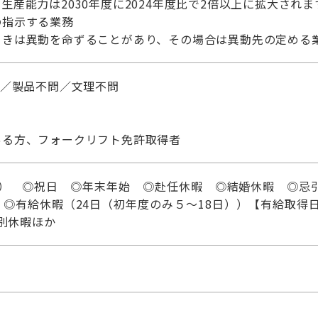
生産能力は2030年度に2024年度比で2倍以上に拡大されま
の指示する業務
ときは異動を命ずることがあり、その場合は異動先の定める
問／製品不問／文理不問
ある方、フォークリフト免許取得者
日） ◎祝日 ◎年末年始 ◎赴任休暇 ◎結婚休暇 ◎忌
◎有給休暇（24日（初年度のみ５～18日））【有給取得日
特別休暇ほか