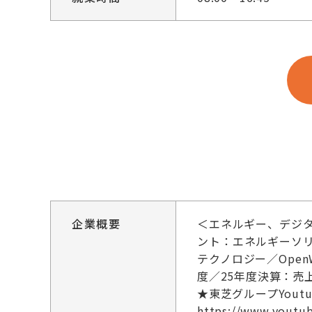
企業概要
＜エネルギー、デジ
ント：エネルギーソ
テクノロジー／Ope
度／25年度決算：売
★東芝グループYout
https://www.youtu