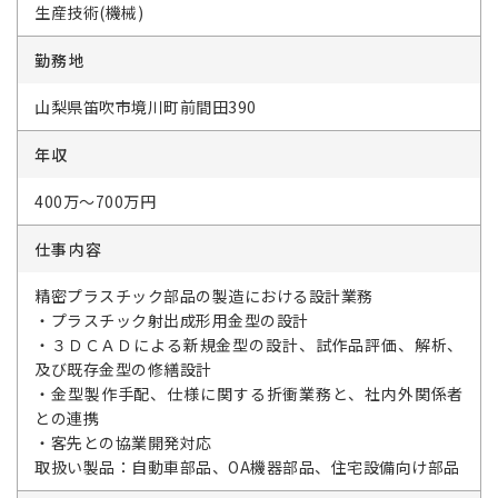
生産技術(機械)
勤務地
山梨県笛吹市境川町前間田390
年収
400万～700万円
仕事内容
精密プラスチック部品の製造における設計業務
・プラスチック射出成形用金型の設計
・３ＤＣＡＤによる新規金型の設計、試作品評価、解析、
及び既存金型の修繕設計
・金型製作手配、仕様に関する折衝業務と、社内外関係者
との連携
・客先との協業開発対応
取扱い製品：自動車部品、OA機器部品、住宅設備向け部品