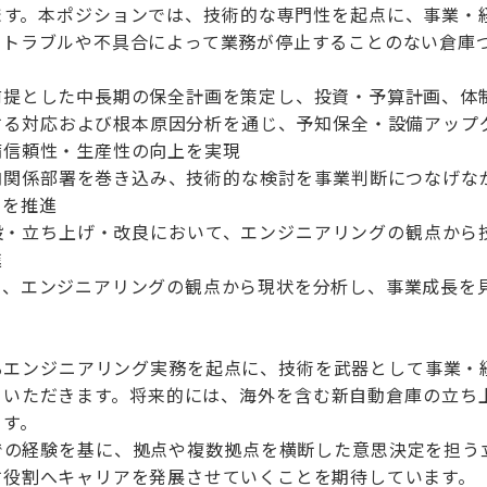
ます。本ポジションでは、技術的な専門性を起点に、事業・
、トラブルや不具合によって業務が停止することのない倉庫
前提とした中長期の保全計画を策定し、投資・予算計画、体
する対応および根本原因分析を通じ、予知保全・設備アップ
備信頼性・生産性の向上を実現
内関係部署を巻き込み、技術的な検討を事業判断につなげな
開を推進
設・立ち上げ・改良において、エンジニアリングの観点から
進
も、エンジニアリングの観点から現状を分析し、事業成長を
るエンジニアリング実務を起点に、技術を武器として事業・
ていただきます。将来的には、海外を含む新自動倉庫の立ち
ます。
での経験を基に、拠点や複数拠点を横断した意思決定を担う
す役割へキャリアを発展させていくことを期待しています。