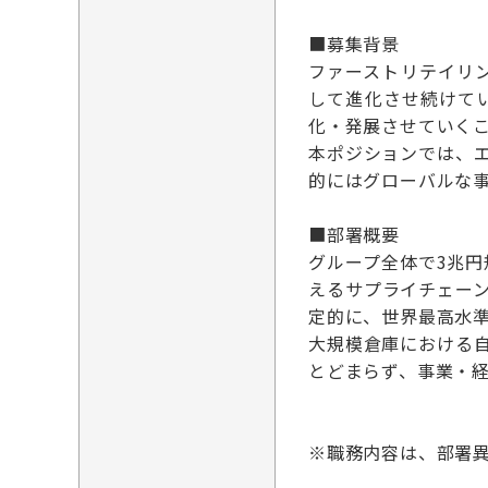
■募集背景
ファーストリテイリン
して進化させ続けて
化・発展させていく
本ポジションでは、
的にはグローバルな
■部署概要
グループ全体で3兆
えるサプライチェー
定的に、世界最高水
大規模倉庫における
とどまらず、事業・
※職務内容は、部署