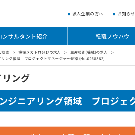
求人企業の方へ
お知ら
コンサルタント紹介
転職ノウハウ
人検索
機械メカトロ分野の求人
生産技術(機械)の求人
グ領域 プロジェクトマネージャー候補 (No.0268362)
イリング
エンジニアリング領域 プロジェ