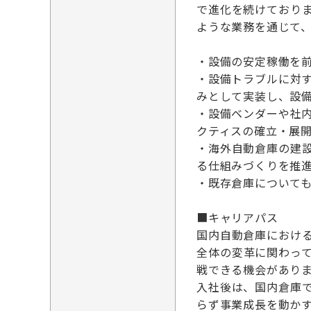
で進化を続けており
ような業務を通じて
・設備の安定稼働を
・設備トラブルに対
みとして実装し、設
・設備ベンダーや社
クティスの確立・展
・海外自動倉庫の建
る仕組みづくりを推
・既存倉庫について
■キャリアパス
国内自動倉庫におけ
全体の変革に関わっ
戦できる機会があり
入社後は、国内倉庫
らず事業成長を動か