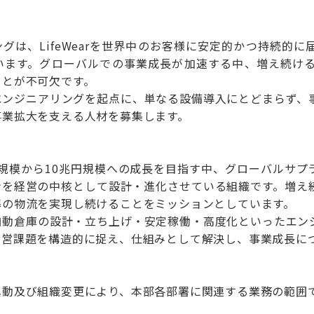
グは、LifeWearを世界中のお客様に安定的かつ持続的
います。グローバルでの事業成長が加速する中、増え続け
ことが不可欠です。
エンジニアリングを起点に、単なる設備導入にとどまらず、
事業拡大を支える人材を募集します。
円規模から10兆円規模への成長を目指す中、グローバルサプ
ンを経営の中核として設計・進化させている組織です。増え
準の物流を実現し続けることをミッションとしています。
自動倉庫の設計・立ち上げ・安定稼働・高度化といったエン
経営課題を構造的に捉え、仕組みとして解決し、事業成長に
異動及び組織変更により、本部各部署に関連する業務の範囲