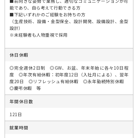
■前向きな姿勢で業務し、適切なコミュニケーションが可
能であり、自ら考えて行動できる方
■下記いずれかのご経験をお持ちの方
（生産技術、設備・金型保全、設計開発、設備設計、金型
設計）
※未経験者も人物重視で採用
休日休暇
◎完全週休2日制 ◎GW、お盆、年末年始に各々10日程
度 ◎年次有給休暇：初年度12日（入社月による）、翌年
度20日 ◎リフレッシュ有給休暇 ◎永年勤続特別休暇
◎慶弔休暇 等
年間休日数
121日
就業時間