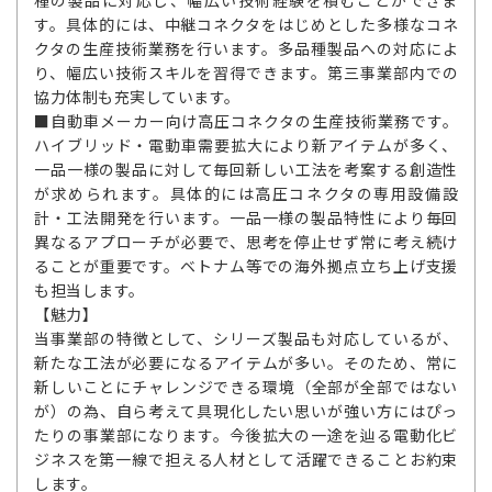
種の製品に対応し、幅広い技術経験を積むことができま
す。具体的には、中継コネクタをはじめとした多様なコネ
クタの生産技術業務を行います。多品種製品への対応によ
り、幅広い技術スキルを習得できます。第三事業部内での
協力体制も充実しています。
■自動車メーカー向け高圧コネクタの生産技術業務です。
ハイブリッド・電動車需要拡大により新アイテムが多く、
一品一様の製品に対して毎回新しい工法を考案する創造性
が求められます。具体的には高圧コネクタの専用設備設
計・工法開発を行います。一品一様の製品特性により毎回
異なるアプローチが必要で、思考を停止せず常に考え続け
ることが重要です。ベトナム等での海外拠点立ち上げ支援
も担当します。
【魅力】
当事業部の特徴として、シリーズ製品も対応しているが、
新たな工法が必要になるアイテムが多い。そのため、常に
新しいことにチャレンジできる環境（全部が全部ではない
が）の為、自ら考えて具現化したい思いが強い方にはぴっ
たりの事業部になります。今後拡大の一途を辿る電動化ビ
ジネスを第一線で担える人材として活躍できることお約束
します。