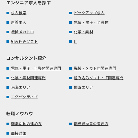
エンジニア求人を探す
求人検索
ピックアップ求人
新着求人
電気・電子・半導体
機械メカトロ
化学・素材
組み込みソフト
IT
コンサルタント紹介
電気・電子・半導体関連専門
機械・メカトロ関連専門
化学・素材関連専門
組み込みソフト・IT関連専門
東海エリア
関西エリア
エグゼクティブ
転職ノウハウ
転職活動の進め方
職務経歴書の書き方
面接対策