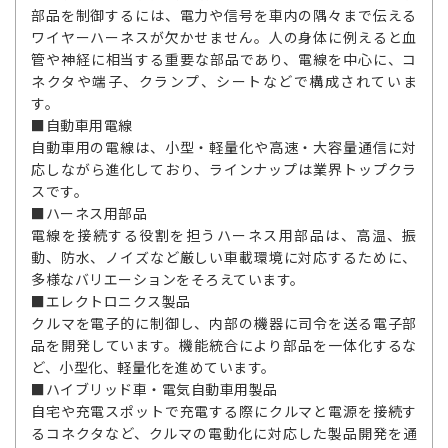
部品を制御するには、電力や信号を車内の隅々まで伝える
ワイヤーハーネスが欠かせません。人の身体に例えると血
管や神経に相当する重要な部品であり、電線を中心に、コ
ネクタや端子、クランプ、シートなどで構成されていま
す。
■自動車用電線
自動車用の電線は、小型・軽量化や高速・大容量通信に対
応しながら進化しており、ラインナップは業界トップクラ
スです。
■ハーネス用部品
電線を接続する役割を担うハーネス用部品は、高温、振
動、防水、ノイズなど厳しい車載環境に対応するために、
多様なバリエーションをそろえています。
■エレクトロニクス製品
クルマを電子的に制御し、内部の機器に司令を送る電子部
品を開発しています。機能統合により部品を一体化するな
ど、小型化、軽量化を進めています。
■ハイブリッド車・電気自動車用製品
自宅や充電スポットで充電する際にクルマと電源を接続す
るコネクタなど、クルマの電動化に対応した製品開発を通