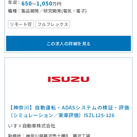
年収
650
1,050
～
万円
職種
製品開発／研究開発(電気・電子)
リモート可
フルフレックス
この求人の詳細を見る
【神奈川】自動運転・ADASシステムの検証・評価
（シミュレーション／実車評価）ISZL125-126
いすゞ自動車株式会社
勤務地
神奈川県藤沢市土棚8 藤沢工場