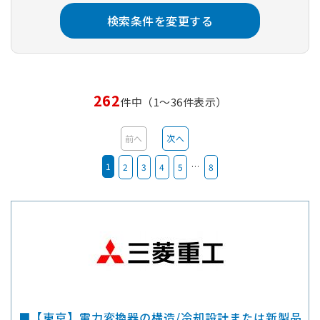
検索条件を変更する
262
件中（1～36件表示）
前へ
次へ
1
…
2
3
4
5
8
■【東京】電力変換器の構造/冷却設計または新製品