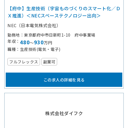
【府中】生産技術（宇宙ものづくりのスマート化／Ｄ
Ｘ推進）＜NECスペーステクノロジー出向＞
NEC（日本電気株式会社）
勤務地
東京都府中市日新町1-10 府中事業場
年収
480
930
～
万円
職種
生産技術(電気・電子)
フルフレックス
副業可
この求人の詳細を見る
株式会社ダイフク