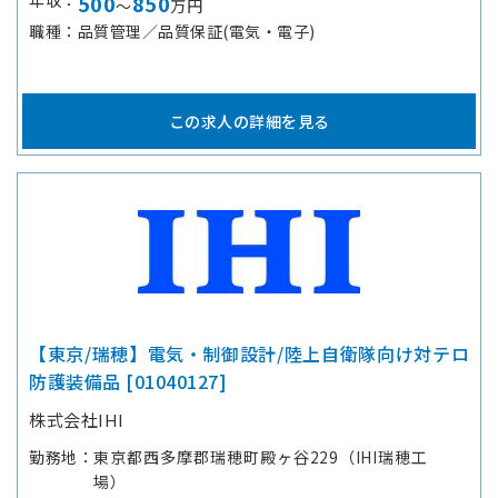
年収
500
850
～
万円
職種
品質管理／品質保証(電気・電子)
この求人の詳細を見る
【東京/瑞穂】電気・制御設計/陸上自衛隊向け対テロ
防護装備品 [01040127]
株式会社IHI
勤務地
東京都西多摩郡瑞穂町殿ヶ谷229（IHI瑞穂工
場）