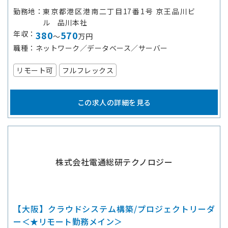
勤務地
東京都港区港南二丁目17番1号 京王品川ビ
ル 品川本社
年収
380
570
～
万円
職種
ネットワーク／データベース／サーバー
リモート可
フルフレックス
この求人の詳細を見る
株式会社電通総研テクノロジー
【大阪】クラウドシステム構築/プロジェクトリーダ
ー＜★リモート勤務メイン＞