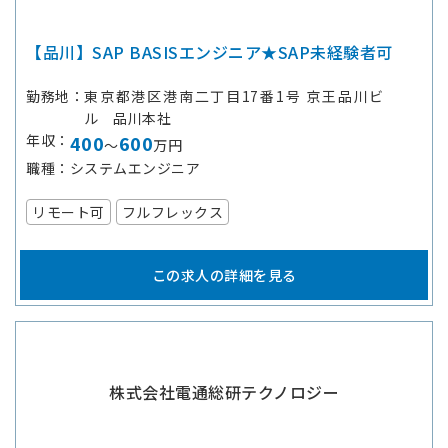
【品川】SAP BASISエンジニア★SAP未経験者可
勤務地
東京都港区港南二丁目17番1号 京王品川ビ
ル 品川本社
年収
400
600
～
万円
職種
システムエンジニア
リモート可
フルフレックス
この求人の詳細を見る
株式会社電通総研テクノロジー