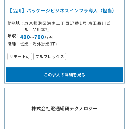
【品川】パッケージビジネスインフラ導入（担当）
勤務地
東京都港区港南二丁目17番1号 京王品川ビ
ル 品川本社
年収
400
700
～
万円
職種
営業／海外営業(IT)
リモート可
フルフレックス
この求人の詳細を見る
株式会社電通総研テクノロジー