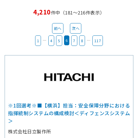
4,210
件中（181～216件表示）
前へ
次へ
…
6
…
1
4
5
7
8
117
※1回選考※■【横浜】担当：安全保障分野における
指揮統制システムの構成検討＜ディフェンスシステム
＞
株式会社日立製作所