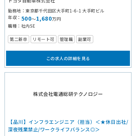
トヨタ自動車株式会社
勤務地
東京都千代田区大手町1-6-1 大手町ビル
年収
500
1,680
～
万円
職種
社内SE
第二新卒
リモート可
管理職
副業可
この求人の詳細を見る
株式会社電通総研テクノロジー
【品川】インフラエンジニア（担当）＜★休日出社/
深夜残業禁止/ワークライフバランス◎＞