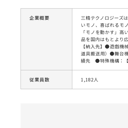
企業概要
三精テクノロジーズは
いモノ、喜ばれるモ
「モノを動かす」高
品を国内はもとより広
【納入先】●遊戯機
道具搬送用）●舞台
績先 ●特殊機構：
従業員数
1,182人