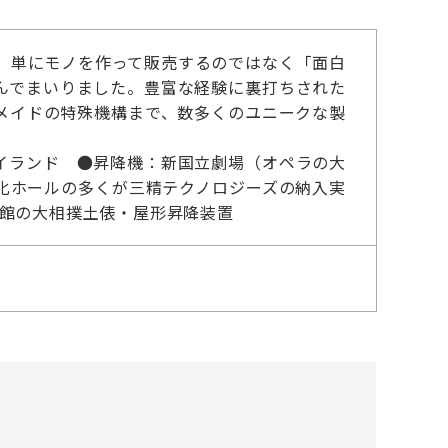
け、単にモノを作って販売するのではなく「面白
んでまいりました。豊富な経験に裏打ちされた
メイドの特殊機構まで、数多くのユニークな製
。
イランド ●昇降機：新国立劇場（オペラの大
化ホールの多くが三精テクノロジーズの納入実
技館の大相撲土俵・屋形昇降装置