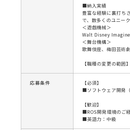
■納入実績
豊富な経験に裏打ち
で、数多くのユニーク
＜遊戯機械＞
Walt Disney
＜舞台機構＞
歌舞伎座、梅田芸術
【職種の変更の範囲
応募条件
【必須】
■ソフトウェア開発（
【歓迎】
■ROS開発環境のご
■英語力：中級