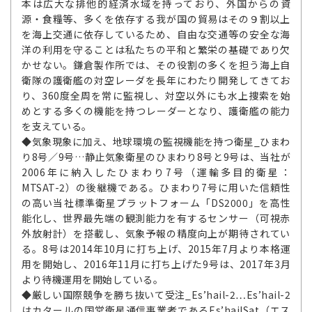
本は広大な排他的経済水域を持っており、外国からの資
源・食糧等、多くを依存する我が国の貿易はその９割以上
を海上交通に依存しているため、自由な交通等の安全な海
洋の利用を守ることは私たちの平和と繁栄の基礎であり欠
かせない。鎌倉製作所では、その役割の多くを担う海上自
衛隊の護衛艦の対空レーダを長年にわたり開発してきてお
り、360度全周を常に監視し、対空以外にも水上捜索を始
めとする多くの機能を持つレーダーとなり、護衛艦の能力
を支えている。
◆気象現象に加え、地球環境の監視機能を持つ衛星_ひまわ
り8号／9号…静止気象衛星のひまわり8号と9号は、当社が
2006年に納入したひまわり7号（運輸多目的衛星：
MTSAT-2）の後継機である。ひまわり7号に用いた信頼性
の高い当社標準衛星プラットフォーム「DS2000」を高性
能化し、世界最先端の観測能力を有するセンサー（可視赤
外放射計）を搭載し、気象予報の精度向上が期待されてい
る。8号は2014年10月に打ち上げ、2015年7月より本格運
用を開始し、2016年11月に打ち上げた9号は、2017年3月
より待機運用を開始している。
◆厳しい国際競争を勝ち抜いて受注_Es’hail-2…Es’hail-2
はカタールの国営衛星通信事業者であるEs’hailSat（エス