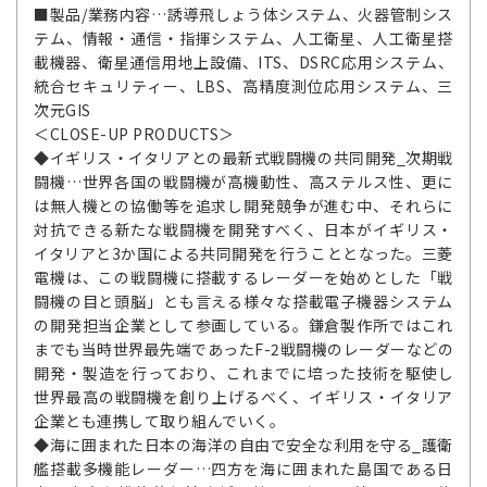
■製品/業務内容…誘導飛しょう体システム、火器管制シス
テム、情報・通信・指揮システム、人工衛星、人工衛星搭
載機器、衛星通信用地上設備、ITS、DSRC応用システム、
統合セキュリティー、LBS、高精度測位応用システム、三
次元GIS
＜CLOSE-UP PRODUCTS＞
◆イギリス・イタリアとの最新式戦闘機の共同開発_次期戦
闘機…世界各国の戦闘機が高機動性、高ステルス性、更に
は無人機との協働等を追求し開発競争が進む中、それらに
対抗できる新たな戦闘機を開発すべく、日本がイギリス・
イタリアと3か国による共同開発を行うこととなった。三菱
電機は、この戦闘機に搭載するレーダーを始めとした「戦
闘機の目と頭脳」とも言える様々な搭載電子機器システム
の開発担当企業として参画している。鎌倉製作所ではこれ
までも当時世界最先端であったF-2戦闘機のレーダーなどの
開発・製造を行っており、これまでに培った技術を駆使し
世界最高の戦闘機を創り上げるべく、イギリス・イタリア
企業とも連携して取り組んでいく。
◆海に囲まれた日本の海洋の自由で安全な利用を守る_護衛
艦搭載多機能レーダー…四方を海に囲まれた島国である日