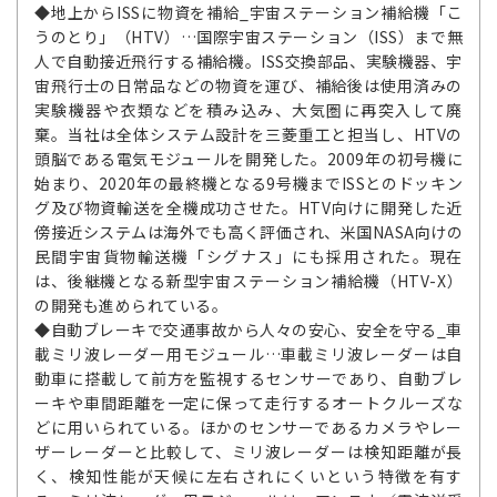
◆地上からISSに物資を補給_宇宙ステーション補給機「こ
うのとり」（HTV）…国際宇宙ステーション（ISS）まで無
人で自動接近飛行する補給機。ISS交換部品、実験機器、宇
宙飛行士の日常品などの物資を運び、補給後は使用済みの
実験機器や衣類などを積み込み、大気圏に再突入して廃
棄。当社は全体システム設計を三菱重工と担当し、HTVの
頭脳である電気モジュールを開発した。2009年の初号機に
始まり、2020年の最終機となる9号機までISSとのドッキン
グ及び物資輸送を全機成功させた。HTV向けに開発した近
傍接近システムは海外でも高く評価され、米国NASA向けの
民間宇宙貨物輸送機「シグナス」にも採用された。現在
は、後継機となる新型宇宙ステーション補給機（HTV-X）
の開発も進められている。
◆自動ブレーキで交通事故から人々の安心、安全を守る_車
載ミリ波レーダー用モジュール…車載ミリ波レーダーは自
動車に搭載して前方を監視するセンサーであり、自動ブレ
ーキや車間距離を一定に保って走行するオートクルーズな
どに用いられている。ほかのセンサーであるカメラやレー
ザーレーダーと比較して、ミリ波レーダーは検知距離が長
く、検知性能が天候に左右されにくいという特徴を有す