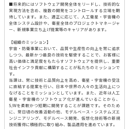
■将来的にはソフトウェア開発全体をリードし、技術的な
実現方法を含め、複数の開発をコントロールする立場を期
待しています。また、適正に応じて、人工衛星・宇宙機の
全体システム設計や、衛星全体のプロジェクトマネージャ
ー、新規事業立ち上げ提案等のキャリアがあります。
【組織のミッション】
宇宙・防衛事業において、品質や生産性の向上を常に追求
しつつ、最新かつ最良の技術を駆使することで、お客様に
高い価値と満足度をもたらすソフトウェアを提供し、重要
社会インフラ貢献に構築することが私たちのミッションで
す。
当課は、常に技術と品質向上を高め、衛星・宇宙機の受注
に直結する提案を行い、日本や世界の人々の生活向上につ
なげることをミッションとしています。また、近年は人工
衛星・宇宙機のソフトウェア化が進んでいることから、
S/Wを柔軟かつ短期に開発することが課題です。そのため
に、常日頃の改善活動の他、モデルベース・システムズエ
ンジニアリング、モデルベース開発、仮想化技術等の新規
技術獲得に積極的に取り組み、製品適用を進めています。