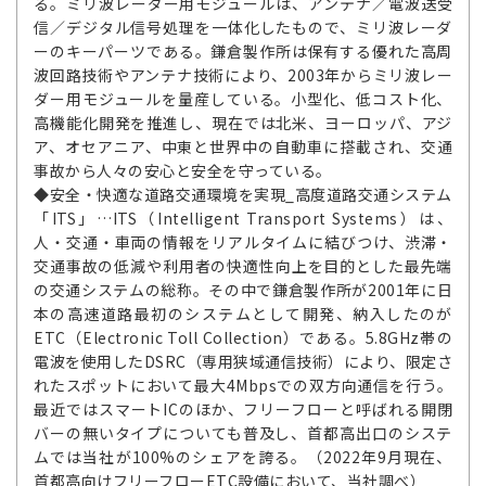
る。ミリ波レーダー用モジュールは、アンテナ／電波送受
信／デジタル信号処理を一体化したもので、ミリ波レーダ
ーのキーパーツである。鎌倉製作所は保有する優れた高周
波回路技術やアンテナ技術により、2003年からミリ波レー
ダー用モジュールを量産している。小型化、低コスト化、
高機能化開発を推進し、現在では北米、ヨーロッパ、アジ
ア、オセアニア、中東と世界中の自動車に搭載され、交通
事故から人々の安心と安全を守っている。
◆安全・快適な道路交通環境を実現_高度道路交通システム
「ITS」…ITS（Intelligent Transport Systems）は、
人・交通・車両の情報をリアルタイムに結びつけ、渋滞・
交通事故の低減や利用者の快適性向上を目的とした最先端
の交通システムの総称。その中で鎌倉製作所が2001年に日
本の高速道路最初のシステムとして開発、納入したのが
ETC（Electronic Toll Collection）である。5.8GHz帯の
電波を使用したDSRC（専用狭域通信技術）により、限定さ
れたスポットにおいて最大4Mbpsでの双方向通信を行う。
最近ではスマートICのほか、フリーフローと呼ばれる開閉
バーの無いタイプについても普及し、首都高出口のシステ
ムでは当社が100%のシェアを誇る。（2022年9月現在、
首都高向けフリーフローETC設備において、当社調べ）