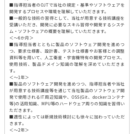
■指導担当者のOJTで当社の規定・基準やソフトウェアを
開発するプロセスや環境を理解していただきます。
■一般的な技術の習得として、当社が用意する技術講座を
受講いただき、開発に必要なスキル習得や開発するシステ
ム・ソフトウェアの概要を理解していただきます。
＜～6か月＞
■指導担当者とともに製品のソフトウェア開発を進めつ
つ、要求仕様書、設計書、テスト仕様書やお客様との調整
資料等を用いて、人工衛星・宇宙機特有の開発プロセス、
使用技術、製品ドメイン知識の理解を深めていただきま
す。
＜～1年＞
■製品のソフトウェア開発を進めつつ、指導担当者や当社
が用意する技術講座等を通じて当社製品のソフトウェア開
発で使用されるIT周辺知識や、OSS(Git、dockerコンテナ
等)の活用知識、MPU等のハードウェア周りの知識を習得い
ただきます。
■適性によっては新規技術検討にも徐々に加わっていただ
きます。
＜～2年＞