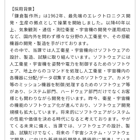
【採用背景】
「鎌倉製作所」は1962年、最先端のエレクトロニクス開
発・生産の拠点として操業を開始しました。以降40年以
上、気象観測・通信・測位衛星・宇宙機の開発や運用成功
など、国内外を問わず様々な分野の人工衛星や、その搭載
機器の開発・製造を手がけております。
その中で、当課では人工衛星・宇宙機向けソフトウェアの
設計、製造、試験に取り組んでいます。ソフトウェアには
人工衛星・宇宙機を姿勢や電力を制御するためのソフトウ
ェア、地上からのコマンドを処理し人工衛星・宇宙機内の
各機器に分配/データ収集するためのソフトウェア、カメラ
等のミッション機器を制御/処理するためのソフトウェア等
があり、システム部門、ハードウェア部門だけでなくお客
様とも関わりながら開発を行います。昨今、衛星・宇宙機
の機能のソフトウェア化が進んでおり、ソフトウェア開発
規模も拡大しています。将来的にソフトウェアがシステム
の性能や価値を決める時代になると考えております。やが
てくる未来に備え、当課では、ソフトウェアの設計、製
造、試験だけでなく、将来の「宇宙システム・ソフトウェ
ア開発」に向けた新規技術開発も積極的に推進していま