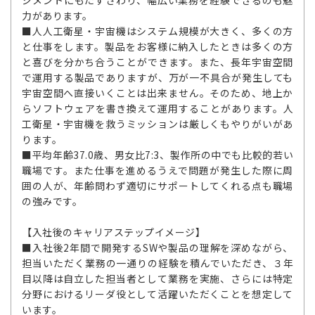
ジメントにもたずさわり、幅広い業務を経験できるのも魅
力があります。
■人人工衛星・宇宙機はシステム規模が大きく、多くの方
と仕事をします。製品をお客様に納入したときは多くの方
と喜びを分かち合うことができます。また、長年宇宙空間
で運用する製品でありますが、万が一不具合が発生しても
宇宙空間へ直接いくことは出来ません。そのため、地上か
らソフトウェアを書き換えて運用することがあります。人
工衛星・宇宙機を救うミッションは厳しくもやりがいがあ
ります。
■平均年齢37.0歳、男女比7:3、製作所の中でも比較的若い
職場です。また仕事を進めるうえで問題が発生した際に周
囲の人が、年齢問わず適切にサポートしてくれる点も職場
の強みです。
【入社後のキャリアステップイメージ】
■入社後2年間で開発するSWや製品の理解を深めながら、
担当いただく業務の一通りの経験を積んでいただき、３年
目以降は自立した担当者として業務を実施、さらには特定
分野におけるリーダ役として活躍いただくことを想定して
います。