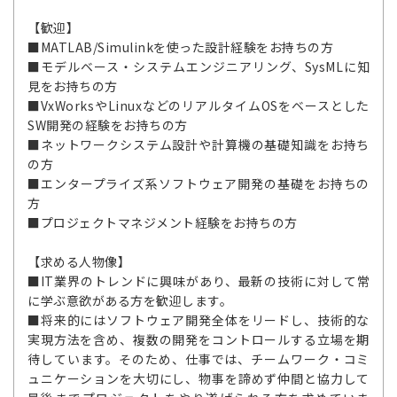
【歓迎】
■MATLAB/Simulinkを使った設計経験をお持ちの方
■モデルベース・システムエンジニアリング、SysMLに知
見をお持ちの方
■VxWorksやLinuxなどのリアルタイムOSをベースとした
SW開発の経験をお持ちの方
■ネットワークシステム設計や計算機の基礎知識をお持ち
の方
■エンタープライズ系ソフトウェア開発の基礎をお持ちの
方
■プロジェクトマネジメント経験をお持ちの方
【求める人物像】
■IT業界のトレンドに興味があり、最新の技術に対して常
に学ぶ意欲がある方を歓迎します。
■将来的にはソフトウェア開発全体をリードし、技術的な
実現方法を含め、複数の開発をコントロールする立場を期
待しています。そのため、仕事では、チームワーク・コミ
ュニケーションを大切にし、物事を諦めず仲間と協力して