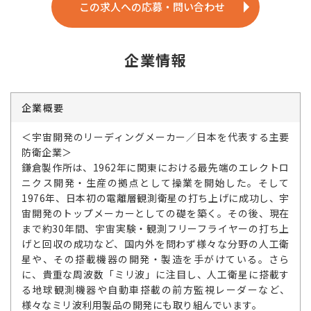
この求人への応募・問い合わせ
企業情報
企業概要
＜宇宙開発のリーディングメーカー／日本を代表する主要
防衛企業＞
鎌倉製作所は、1962年に関東における最先端のエレクトロ
ニクス開発・生産の拠点として操業を開始した。そして
1976年、日本初の電離層観測衛星の打ち上げに成功し、宇
宙開発のトップメーカーとしての礎を築く。その後、現在
まで約30年間、宇宙実験・観測フリーフライヤーの打ち上
げと回収の成功など、国内外を問わず様々な分野の人工衛
星や、その搭載機器の開発・製造を手がけている。さら
に、貴重な周波数「ミリ波」に注目し、人工衛星に搭載す
る地球観測機器や自動車搭載の前方監視レーダーなど、
様々なミリ波利用製品の開発にも取り組んでいます。