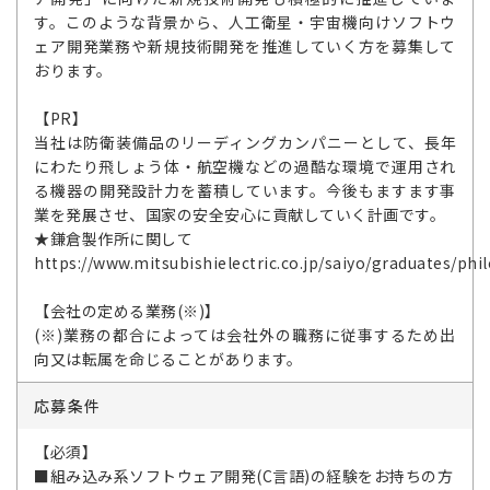
す。このような背景から、人工衛星・宇宙機向けソフトウ
ェア開発業務や新規技術開発を推進していく方を募集して
おります。
【PR】
当社は防衛装備品のリーディングカンパニーとして、長年
にわたり飛しょう体・航空機などの過酷な環境で運用され
る機器の開発設計力を蓄積しています。今後もますます事
業を発展させ、国家の安全安心に貢献していく計画です。
★鎌倉製作所に関して
https://www.mitsubishielectric.co.jp/saiyo/graduates/ph
【会社の定める業務(※)】
(※)業務の都合によっては会社外の職務に従事するため出
向又は転属を命じることがあります。
応募条件
【必須】
■組み込み系ソフトウェア開発(C言語)の経験をお持ちの方