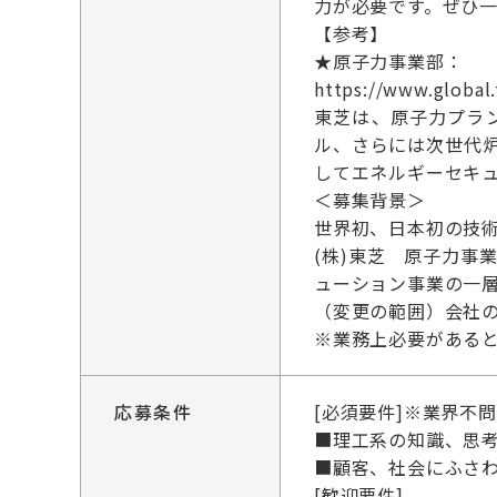
力が必要です。ぜひ
【参考】
★原子力事業部：
https://www.global.
東芝は、原子力プラ
ル、さらには次世代
してエネルギーセキ
＜募集背景＞
世界初、日本初の技
(株)東芝 原子力
ューション事業の一
（変更の範囲）会社
※業務上必要がある
応募条件
[必須要件]※業界不
■理工系の知識、思
■顧客、社会にふさ
[歓迎要件]