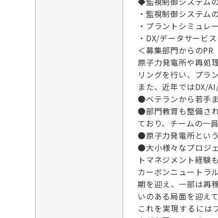
◆監視制御システムの
・監視制御システムの
・プラントシミュレー
・DX/データサービ
＜募集部門からのPR
原子力発電所や再処
リングを行い、プラ
また、近年ではDX/
●ベテランから若手
●部門教育も整備さ
ており、チームの一
●原子力発電所とい
●大小様々なプロジ
トマネジメント経験
カーボンニュートラ
期を迎え、一部は再
いのある局面を迎え
これを実現するには