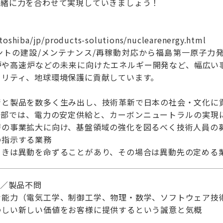
一緒に力を合わせて実現していきましょう！
toshiba/jp/products-solutions/nuclearenergy.html
ントの建設/メンテナンス/再稼動対応から福島第一原子力
炉や高速炉などの未来に向けたエネルギー開発など、幅広い
ュリティ、地球環境保護に貢献しています。
術と製品を数多く生み出し、技術革新で日本の社会・文化に
事業部では、電力の安定供給と、カーボンニュートラルの実現
層の事業拡大に向け、基盤領域の強化を図るべく技術人員の
の指示する業務
ときは異動を命ずることがあり、その場合は異動先の定める
問／製品不問
考能力（電気工学、制御工学、物理・数学、ソフトウェア技
わしい新しい価値をお客様に提供するという誠意と気概