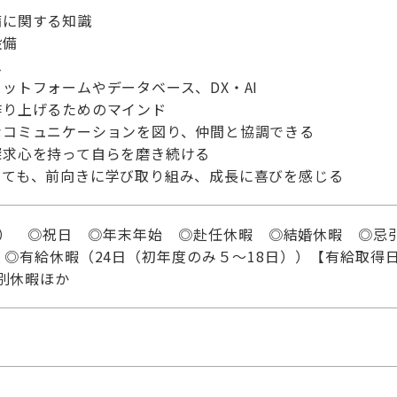
備に関する知識
設備
ム
ットフォームやデータベース、DX・AI
作り上げるためのマインド
なコミュニケーションを図り、仲間と協調できる
探求心を持って自らを磨き続ける
っても、前向きに学び取り組み、成長に喜びを感じる
日） ◎祝日 ◎年末年始 ◎赴任休暇 ◎結婚休暇 ◎忌
◎有給休暇（24日（初年度のみ５～18日））【有給取得日
特別休暇ほか