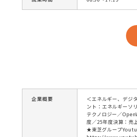
企業概要
＜エネルギー、デジ
ント：エネルギーソ
テクノロジー／Ope
度／25年度決算：売
★東芝グループYout