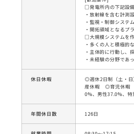
□発電所内の下記設
・放射線を含む計測
・監視・制御システ
・開拓領域となるプラ
□大規模システムを
・多くの人と積極的
・主体的に行動し、
・未経験の分野であ
休日休暇
◎週休2日制（土・
産休暇 ◎育児休暇 
0%、男性37.0%、
年間休日数
126日
就業時間
08:30～17:15