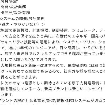
開発/設計
開発/設計業務
タ開発/設計業務
スシステムの開発/設計業務
（魅力・やりがいなど）＞
理施設の電気機器、計測機器、制御装置、シミュレータ、デ
ントの安全と保守を担うと共に、次世代のエネルギー開発の
AI/セキュリティ技術等の活用により、システム・ソリュー
まで、幅広い年代のエンジニアが、日々研鑽し、やりがいを
れ、原子力未経験でもスキルアップできる環境が整っていま
員として活躍いただいております。
う大規模な設備を新設・改造するので、業務完遂時には計り
ェクトを管理する業務でもあるので、社内外多種多様な人と
も得ることができます。
ルに欠かせない電源として期待されている原子力発電設備に
稼働を達成している一方、新設プラントは新しいコンセプト
ています。
プラントの根幹となる電気/計装/監視/制御システムが必須