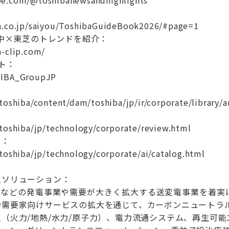
be.com/@toshibanewsandhighlights
：
a.co.jp/saiyou/ToshibaGuideBook2026/#page=1
p 世の中×東芝のトレンドを紹介：
a-clip.com/
ト：
HIBA_GroupJP
toshiba/content/dam/toshiba/jp/ir/corporate/library/
.toshiba/jp/technology/corporate/review.html
グ：
toshiba/jp/technology/corporate/ai/catalog.html
ムソリューション：
水力などの発電事業や需要が大きく拡大する送変電事業を着実
力需要家向けサービスの拡大を通じて、カーボンニュートラル
（火力/地熱/水力/原子力）、電力流通システム、再生可能