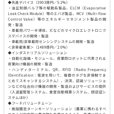
◆先進デバイス（3903億円／5.2%）
・油圧制御バルブ等の駆動系製品、ELCM（Evaporative
Leak Check Module）等のエバポ製品、MCV（Multi-flow
Control Valve）等のエネルギーマネジメント製品の開
発・製造
・車載用パワー半導体、ICなどのマイクロエレクトロニク
スデバイスの開発・製造
・車載用/非車載用センシングシステムの開発・製造
＜非車載事業＞（1489億円／2.0%）
◆インダストリアルソリューション
・自動化設備・モジュール、産業用ロボットに代表される
産業向け機器の開発・製造
・ハンディターミナル、QR、RFID（Radio Frequency
IDentification：電波を用いて、複数のタグを非接触でま
とめてスキャンするシステム）、決済、認識ソリューショ
ンなどの社会向け機器の開発・製造およびサービスの提供
（入退室管理システム、食堂自動精算システム、顔認証シ
ステムほか）
◆フードバリューチェーン
・施設園芸ターンキーソリューション（農業に携わるすべ