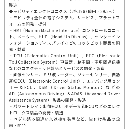
製造
◆モビリティエレクトロニクス（2兆1987億円／29.2%）
・モビリティ全体の電子システム、サービス、プラットフ
ォームの開発・提供
・HMI（Human Machine Interface）コントロールユニッ
ト、メーター、HUD（Head-Up Display）、センターイン
フォメーションディスプレイなどのコックピット製品の開
発・製造
・TCU（Telematics Control Unit）、ETC（Electronic
Toll Collection System）車載器、路車間・車車間通信機
などのコネクティッド製品とサービスの開発・製造
・画像センサー、ミリ波レーダー、ソナーセンサー、自動
運転ECU（Electronic Control Unit）、エアバッグ用セン
サー＆ECU、DSM（Driver Status Monitor）などの
AD（Autonomous Driving）＆ADAS（Advanced Driver
Assistance System） 製品の開発・製造
・パワートレイン制御ECU、ボデー制御ECUなどのエレク
トロニクス製品の開発・製造
・ペダル踏み間違い加速抑制装置など、後付け製品の企
画・開発