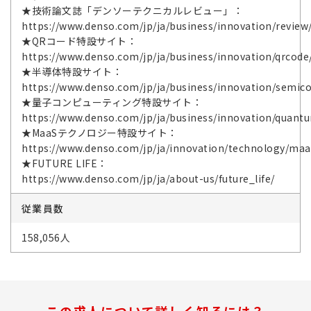
★技術論文誌「デンソーテクニカルレビュー」：
https://www.denso.com/jp/ja/business/innovation/review
★QRコード特設サイト：
https://www.denso.com/jp/ja/business/innovation/qrcode
★半導体特設サイト：
https://www.denso.com/jp/ja/business/innovation/semic
★量子コンピューティング特設サイト：
https://www.denso.com/jp/ja/business/innovation/quant
★MaaSテクノロジー特設サイト：
https://www.denso.com/jp/ja/innovation/technology/maa
★FUTURE LIFE：
https://www.denso.com/jp/ja/about-us/future_life/
従業員数
158,056人