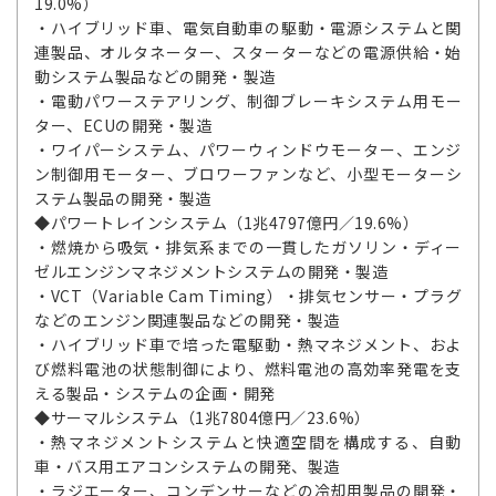
19.0%）
・ハイブリッド車、電気自動車の駆動・電源システムと関
連製品、オルタネーター、スターターなどの電源供給・始
動システム製品などの開発・製造
・電動パワーステアリング、制御ブレーキシステム用モー
ター、ECUの開発・製造
・ワイパーシステム、パワーウィンドウモーター、エンジ
ン制御用モーター、ブロワーファンなど、小型モーターシ
ステム製品の開発・製造
◆パワートレインシステム（1兆4797億円／19.6%）
・燃焼から吸気・排気系までの一貫したガソリン・ディー
ゼルエンジンマネジメントシステムの開発・製造
・VCT（Variable Cam Timing）・排気センサー・プラグ
などのエンジン関連製品などの開発・製造
・ハイブリッド車で培った電駆動・熱マネジメント、およ
び燃料電池の状態制御により、燃料電池の高効率発電を支
える製品・システムの企画・開発
◆サーマルシステム（1兆7804億円／23.6%）
・熱マネジメントシステムと快適空間を構成する、自動
車・バス用エアコンシステムの開発、製造
・ラジエーター、コンデンサーなどの冷却用製品の開発・