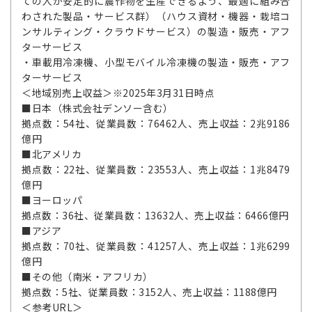
ての人が安定的に農作物を生産できるよう、最適に組み合
わされた製品・サービス群）（ハウス資材・機器・栽培コ
ンサルティング・クラウドサービス）の製造・販売・アフ
ターサービス
・車載用冷凍機、小型モバイル冷凍機の製造・販売・アフ
ターサービス
＜地域別売上収益＞※2025年3月31日時点
■日本（株式会社デンソー含む）
拠点数：54社、従業員数：76462人、売上収益：2兆9186
億円
■北アメリカ
拠点数：22社、従業員数：23553人、売上収益：1兆8479
億円
■ヨーロッパ
拠点数：36社、従業員数：13632人、売上収益：6466億円
■アジア
拠点数：70社、従業員数：41257人、売上収益：1兆6299
億円
■その他（南米・アフリカ）
拠点数：5社、従業員数：3152人、売上収益：1188億円
＜参考URL＞