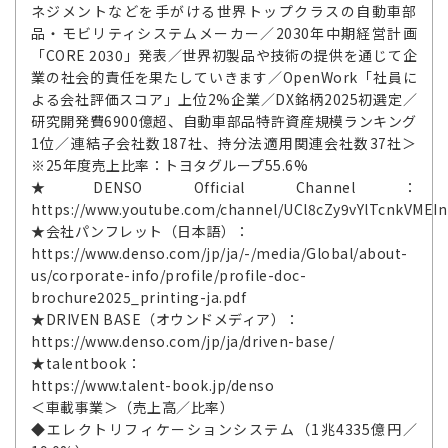
ネジメントなどを手がける世界トップクラスの自動車部
品・モビリティシステムメーカー／2030年中期経営計画
「CORE 2030」発表／世界初製品や技術の提供を通じて企
業の社会的責任を果たしていきます／OpenWork「社員に
よる会社評価スコア」上位2%企業／DX銘柄2025初選定／
研究開発費6900億超、自動車部品特許資産規模ランキング
1位／連結子会社数187社、持分法適用関連会社数37社＞
※25年度売上比率：トヨタグループ55.6%
★DENSO Official Channel：
https://www.youtube.com/channel/UCl8cZy9vYlTcnkVMEI
★会社パンフレット（日本語）：
https://www.denso.com/jp/ja/-/media/Global/about-
us/corporate-info/profile/profile-doc-
brochure2025_printing-ja.pdf
★DRIVEN BASE（オウンドメディア）：
https://www.denso.com/jp/ja/driven-base/
★talentbook：
https://www.talent-book.jp/denso
＜車載事業＞（売上高／比率）
◆エレクトリフィケーションシステム（1兆4335億円／