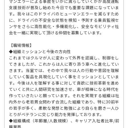
マンエラーによる事故をいかに減らしていくかが高度運転
支援技術が普及し始めた今日でも重要な課題になっていま
す。我々はこのドライバのヒューマンエラーを減らすため
に、ドライバの不安全な状態を検知・予測する乗員監視セ
ンサをさらに高性能化・多機能化し、安全なモビリティ社
会を一緒に実現して頂ける仲間を募集しています。
【職場情報】
◆組織ミッションと今後の方向性
これまではクルマが人に変わって外界を認識し、制御をし
てきましたが、これからは人に寄り添う車へと進化してい
きます。当室では、その中で我々は人の行動や意図を理解
していく製品を具現化していく事をミッションとしていま
す。今後は人を理解する事に対して貪欲に技術革新を進め
ていくと共に人間研究を加速させ、車が相棒になる時代を
作っていきたいと願っています。それを実現する組織は社
内外から老若男女問わず合流した組織であり、特に30前半
の若手が多く、柔軟な発想と勉強により自らを磨き一人ひ
とりがベテランに交じり能力を発揮しております。
◆組織構成（年齢層/人数規模）、キャリア入社者比率/前
職業界