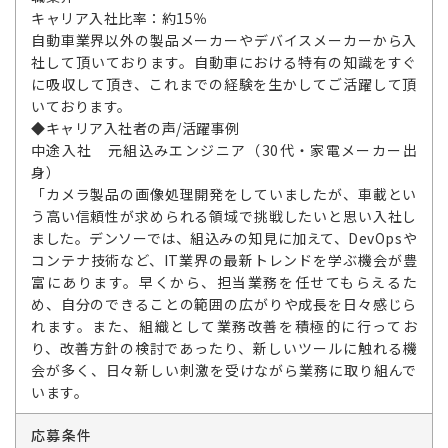
キャリア入社比率：約15％
自動車業界以外の製品メーカーやデバイスメーカーから入
社して頂いております。自動車における特有の知識をすぐ
に吸収して頂き、これまでの経験を生かしてご活躍して頂
いております。
◆キャリア入社者の声/活躍事例
中途入社 元組込みエンジニア（30代・家電メーカー出
身）
「カメラ製品の画像処理開発をしていましたが、車載とい
う高い信頼性が求められる領域で挑戦したいと思い入社し
ました。デンソーでは、組込みの知見に加えて、DevOpsや
コンテナ技術など、IT業界の最新トレンドを学ぶ機会が豊
富にあります。早くから、担当業務を任せてもらえるた
め、自分のできることの範囲の広がりや成長を日々感じら
れます。また、組織として業務改善を積極的に行ってお
り、改善方針の検討であったり、新しいツールに触れる機
会が多く、日々新しい刺激を受けながら業務に取り組んで
います。
応募条件