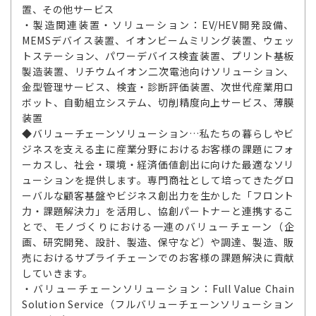
置、その他サービス
・製造関連装置・ソリューション：EV/HEV開発設備、
MEMSデバイス装置、イオンビームミリング装置、ウェッ
トステーション、パワーデバイス検査装置、プリント基板
製造装置、リチウムイオン二次電池向けソリューション、
金型管理サービス、検査・診断評価装置、次世代産業用ロ
ボット、自動組立システム、切削精度向上サービス、薄膜
装置
◆バリューチェーンソリューション…私たちの暮らしやビ
ジネスを支える主に産業分野におけるお客様の課題にフォ
ーカスし、社会・環境・経済価値創出に向けた最適なソリ
ューションを提供します。専門商社として培ってきたグロ
ーバルな顧客基盤やビジネス創出力を生かした「フロント
力・課題解決力」を活用し、協創パートナーと連携するこ
とで、モノづくりにおける一連のバリューチェーン（企
画、研究開発、設計、製造、保守など）や調達、製造、販
売におけるサプライチェーンでのお客様の課題解決に貢献
していきます。
・バリューチェーンソリューション：Full Value Chain
Solution Service（フルバリューチェーンソリューション