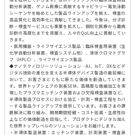
動分析装置、ゲノム医療に貢献するキャピラリー電気泳動
シーケンサを始めとした製品ラインアップを揃え、検査の
高品質化と高効率化に貢献してきました。今後は、分子診
断・検査サービスにも事業を拡大し、個別化医療から難病
診断の高度化までを見据え、人々のQoL向上に貢献してい
きます。
・医用機器・ライフサイエンス製品：臨床検査用装置（生
化学自動分析装置、検査システム他）、液体クロマトグラ
フ（HPLC）、ライフサイエンス製品
◆ナノテクノロジーソリューション…AI、IoT、DXなどデ
ジタル技術の進化を支える半導体デバイス製造の最前線に
おいて、お客さまとともに新たな価値を創造していきま
す。世界トップシェアの測長SEM、高精度な微細加工を実
現したプラズマエッチング装置および欠陥検査装置など、
半導体製造プロセスにおける加工・計測・検査工程をカバ
ーする製品ラインアップを提供しています。お客さまの課
題解決に取り組み、開発期間短縮・コスト低減・生産性向
上などの価値創造を目指して、プロダクトにデジタル加え
た世界トップレベルのソリューションをお届けします。
・半導体製造装置：エッチング装置、計測装置・検査装