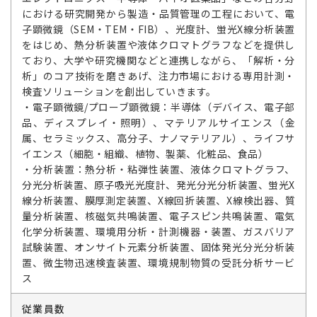
における研究開発から製造・品質管理の工程において、電
子顕微鏡（SEM・TEM・FIB）、光度計、蛍光X線分析装置
をはじめ、熱分析装置や液体クロマトグラフなどを提供し
ており、大学や研究機関などと連携しながら、「解析・分
析」のコア技術を磨きあげ、注力市場における専用計測・
検査ソリューションを創出していきます。
・電子顕微鏡/プローブ顕微鏡：半導体（デバイス、電子部
品、ディスプレイ・照明）、マテリアルサイエンス（金
属、セラミックス、高分子、ナノマテリアル）、ライフサ
イエンス（細胞・組織、植物、製薬、化粧品、食品）
・分析装置：熱分析・粘弾性装置、液体クロマトグラフ、
分光分析装置、原子吸光光度計、発光分光分析装置、蛍光X
線分析装置、膜厚測定装置、X線回折装置、X線検出器、質
量分析装置、核磁気共鳴装置、電子スピン共鳴装置、電気
化学分析装置、環境用分析・計測機器・装置、ガスバリア
試験装置、オンサイト元素分析装置、固体発光分光分析装
置、微生物迅速検査装置、環境規制物質の受託分析サービ
ス
従業員数