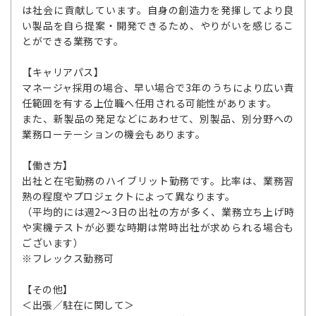
は社会に貢献しています。自身の創造力を発揮してより良
い製品を自ら提案・開発できるため、やりがいを感じるこ
とができる業務です。
【キャリアパス】
マネージャ採用の場合、早い場合で3年のうちにより広い責
任範囲を有する上位職へ任用される可能性があります。
また、新製品の発足などにあわせて、別製品、別分野への
業務ローテーションの機会もあります。
【働き方】
出社と在宅勤務のハイブリット勤務です。比率は、業務習
熟の程度やプロジェクトによって異なります。
（平均的には週2～3日の出社の方が多く、業務立ち上げ時
や実機テストが必要な時期は常時出社が求められる場合も
ございます）
※フレックス勤務可
【その他】
＜出張／駐在に関して＞