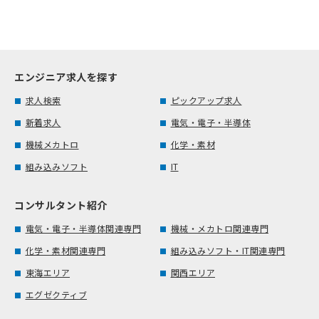
エンジニア求人を探す
求人検索
ピックアップ求人
新着求人
電気・電子・半導体
機械メカトロ
化学・素材
組み込みソフト
IT
コンサルタント紹介
電気・電子・半導体関連専門
機械・メカトロ関連専門
化学・素材関連専門
組み込みソフト・IT関連専門
東海エリア
関西エリア
エグゼクティブ