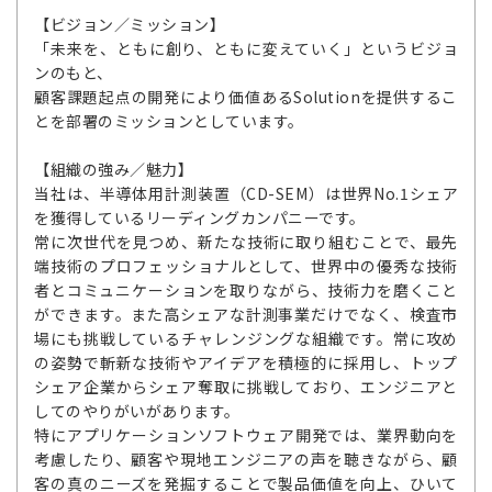
【ビジョン／ミッション】
「未来を、ともに創り、ともに変えていく」というビジョ
ンのもと、
顧客課題起点の開発により価値あるSolutionを提供するこ
とを部署のミッションとしています。
【組織の強み／魅力】
当社は、半導体用計測装置（CD-SEM）は世界No.1シェア
を獲得しているリーディングカンパニーです。
常に次世代を見つめ、新たな技術に取り組むことで、最先
端技術のプロフェッショナルとして、世界中の優秀な技術
者とコミュニケーションを取りながら、技術力を磨くこと
ができます。また高シェアな計測事業だけでなく、検査市
場にも挑戦しているチャレンジングな組織です。常に攻め
の姿勢で斬新な技術やアイデアを積極的に採用し、トップ
シェア企業からシェア奪取に挑戦しており、エンジニアと
してのやりがいがあります。
特にアプリケーションソフトウェア開発では、業界動向を
考慮したり、顧客や現地エンジニアの声を聴きながら、顧
客の真のニーズを発掘することで製品価値を向上、ひいて