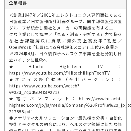
企業概要
＜創業1947年／2001年エレクトロニクス専門商社である
日製産業と日立製作所計測器グループ、同半導体製造装置
グループが統合し商社とメーカーの両機能を有するユニー
クな企業として誕生／「見る・測る・分析する」力で様々
な社会課題解決に貢献／海外売上高比率7割超／
OpenWork「社員による会社評価スコア」上位2%企業＞
※2024年4月、日立製作所ヘルスケア事業を会社分割し日
立ハイテクに継承へ
★Hitachi High-Tech TV：
https://www.youtube.com/@HitachiHighTechTV
★オフィス紹介動画（全社バージョン）：
https://www.youtube.com/watch?
v=03d_7qodGD4&t=271s
★電子パンフレット：https://www.hitachi-
hightech.com/jp/ja/media/Company%20Profile%20_jp_t
217858.pdf
◆アナリティカルソリューション…最先端の分析・自動化
技術とデジタルの融合により、ヘルスケア領域に新たな価
値を提供していきます。世界トップクラスの臨床検査用自