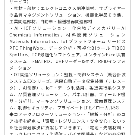
サービス）
・素材・部材：エレクトロニクス関連部材、サプライヤー
の品質マネジメントソリューション、機能化学品その他、
工業関連部材、自動車・輸送機器関連部材
・AI・ICTソリューション：化合物ディスカバリーAI
Chemicals Informatics、材料開発ソリューション
Materials Informatics、IoTプラットフォーム サービス
PTC ThingWorx、データ分析・可視化BIツール TIBCO
Spotfire、TCP最適化ソフトウェア、オンラインExcel共有
システム i-MATRIX、UHFリーダー&タグ、RFIDインフォ
メーション
・OT関連ソリューション：監視・制御システム（総合計装
システムEXシリーズ、遠隔自動データ収集装置（テレメー
タ）、AI制御）、IoT・データ利活用、製造実行系システ
ム、品質管理ソリューション、パネル計器、フィールド機
器・分析計、マーキングソリューション、設備管理システ
ム、制御セキュリティ、プライベートLTE／ローカル5G
◆コアテクノロジーソリューション…「解析・分析」のコ
ア技術を起点に「環境・レジリエンス・安全安心」といっ
た社会課題解決に貢献していきます。「電池・先端材料・
エレクトロニクス・半導体・バイオ医薬品」などの各分野