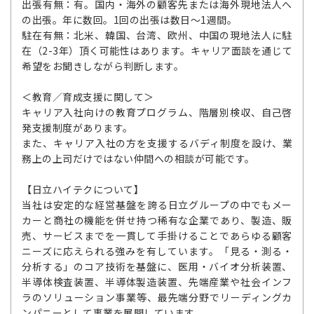
出張有無：有。国内・海外の顧客先または海外現地法人へ
の出張。年に数回。1回の出張は数日～1週間。
駐在有無：北米、韓国、台湾、欧州、中国の現地法人に駐
在（2-3年）頂く可能性はあります。キャリア面談を通じて
希望をお聞きしながら判断します。
＜教育／育成支援に関して＞
キャリア入社向けの教育プログラム、階層別検収、自己啓
発支援制度があります。
また、キャリア入社の方を支援するバディ制度を設け、業
務上の上司だけではない仲間への相談が可能です。
【日立ハイテクについて】
当社は安定的な経営基盤を誇る日立グループの中でもメー
カーと商社の機能を併せ持つ稀有な企業であり、製造、販
売、サービスまでを一貫して手掛けることであらゆる顧客
ニーズに応えられる強みを有しています。「見る・測る・
分析する」のコア技術を基盤に、医用・バイオ分析装置、
半導体検査装置、半導体製造装置、先端産業や社会インフ
ラのソリューション事業等、最先端分野でリーディングカ
ンパニーとして事業を展開しています。