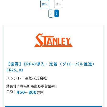
前へ
次へ
2
1
【秦野】ERPの導入・定着（グローバル推進）
ER25_03
スタンレー電気株式会社
勤務地
神奈川県秦野市曽屋400
年収
450
800
～
万円