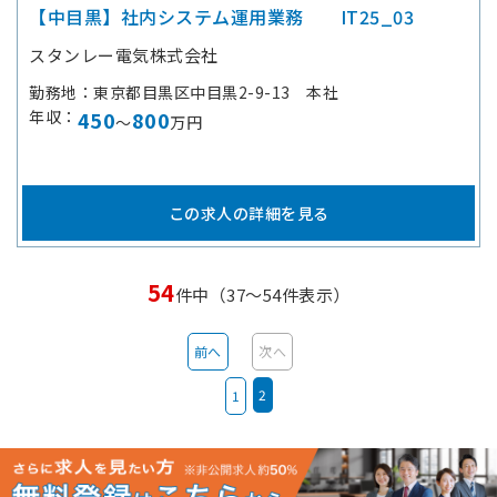
【中目黒】社内システム運用業務 IT25_03
スタンレー電気株式会社
勤務地
東京都目黒区中目黒2-9-13 本社
年収
450
800
～
万円
この求人の詳細を見る
54
件中（37～54件表示）
前へ
次へ
2
1