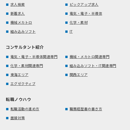
求人検索
ピックアップ求人
新着求人
電気・電子・半導体
機械メカトロ
化学・素材
組み込みソフト
IT
コンサルタント紹介
電気・電子・半導体関連専門
機械・メカトロ関連専門
化学・素材関連専門
組み込みソフト・IT関連専門
東海エリア
関西エリア
エグゼクティブ
転職ノウハウ
転職活動の進め方
職務経歴書の書き方
面接対策