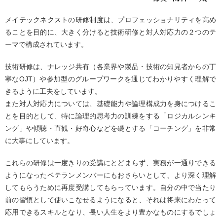
メイテックネクストの研修制度は、プロフェッショナリティを高め
ることを目的に、大きく分けると技術研修と対人対応力の２つのテ
ーマで構成されています。
技術研修は、ナレッジ共有（各業界や製品・技術の知見者からの丁
寧なOJT）や参加型のグループワークを通じてわかりやすく理解で
きるように工夫をしています。
また対人対応力については、基礎能力や論理構成力を身につけるこ
とを目的として、特に論理的思考力の訓練をする「ロジカルシンキ
ング」や傾聴・直観・好奇心などを礎とする「コーチング」を非常
に大事にしています。
これらの研修は一度きりの受講にとどまらず、実務が一通りできる
ようになったベテランメンバーにもおさらいとして、より深く理解
してもらうために再度受講してもらっています。自分の中で当たり
前の習慣として使いこなせるようになると、それは将来にわたって
応用できるスキルとなり、長い人生をより豊かなものにするでしょ