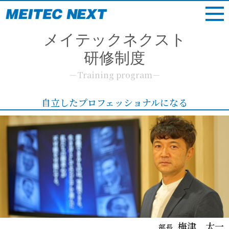
メイテックネクスト
研修制度
－Training program－
自立したプロフェッショナルになる
梅津 太一
部長