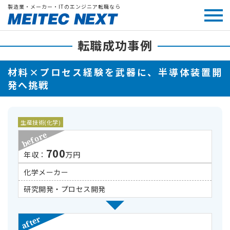
製造業・メーカー・ITのエンジニア転職なら
転職成功事例
材料×プロセス経験を武器に、半導体装置開
発へ挑戦
生産技術(化学)
700
年収：
万円
化学メーカー
研究開発・プロセス開発