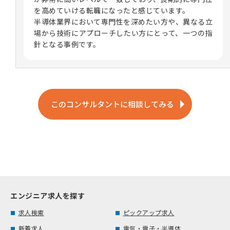
を高めていける転職になったと感じています。
半導体業界において専門性を深めたい方や、異なる立
場から技術にアプローチしたい方にとって、一つの指
針となる事例です。
このコンサルタントに相談してみる
エンジニア求人を探す
求人検索
ピックアップ求人
新着求人
電気・電子・半導体