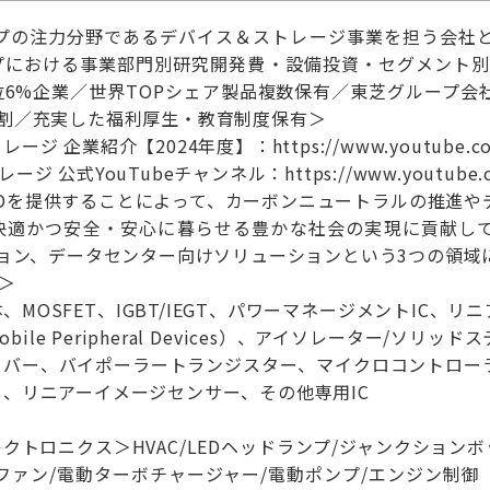
ループの注力分野であるデバイス＆ストレージ事業を担う会社
における事業部門別研究開発費・設備投資・セグメント別売上
位6%企業／世界TOPシェア製品複数保有／東芝グループ会
7割／充実した福利厚生・教育制度保有＞
 企業紹介【2024年度】：https://www.youtube.com/
公式YouTubeチャンネル：https://www.youtube.com/
DDを提供することによって、カーボンニュートラルの推進や
快適かつ安全・安心に暮らせる豊かな社会の実現に貢献し
ション、データセンター向けソリューションという3つの領域
R＞
MOSFET、IGBT/IEGT、パワーマネージメントIC、リ
ile Peripheral Devices）、アイソレーター/ソ
イバー、バイポーラートランジスター、マイクロコントロー
、リニアーイメージセンサー、その他専用IC
】
クトロニクス＞HVAC/LEDヘッドランプ/ジャンクション
ァン/電動ターボチャージャー/電動ポンプ/エンジン制御 ＜xEV