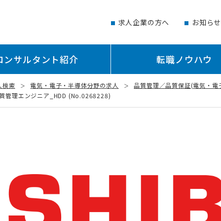
求人企業の方へ
お知ら
コンサルタント紹介
転職ノウハウ
人検索
電気・電子・半導体分野の求人
品質管理／品質保証(電気・電
エンジニア_HDD (No.0268228)