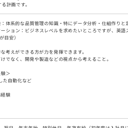
する計画です。
験：体系的な品質管理の知識・特にデータ分析・仕組作りと
ケーション：ビジネスレベルを求めたいところですが、英語ス
度が目安）
的な考えができる方が力を発揮できます。
だけでなく、開発や製造などの視点から考えること。
経験＞
用した自動化など
務経験
）、祝日、年末年始、特別休日、年次有給（初年度は入社月に