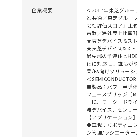
企業概要
＜2017年東芝グ
と共通／東芝グループ
会社評価スコア」上
貢献／海外売上比率
★東芝デバイス＆ストレージ
★東芝デバイス&ストレージ 
最先端の半導体とH
化に対応し、誰もが
業/FA向けソリュー
＜SEMICONDUCTO
■製品：パワー半導体、
フェースブリッジ（Mob
ーIC、モータードラ
波デバイス、センサー
【アプリケーション
◆車載：＜ボディエレ
ン管理/ラジエーターフ