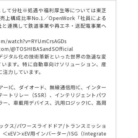
として分社※処遇や福利厚生等については東芝
構成比率No.1／OpenWork「社員による
社と連携して鉄道事業や再エネ・送配電事業へ
watch?v=RYUmCrsAGDs
@TOSHIBASandSOfficial
デジタル化の技術革新といった世界の急速な変
ています。特に自動車向けソリューション、産
に注力しています。
ニアーIC、ダイオード、無線通信用IC、インター
リッドステートリレー（SSR）、インテリジェントパワ
ラー、車載用デバイス、汎用ロジックIC、高周
ボックス/パワースライドドア/トランスミッショ
＞xEV用インバーター/ISG（Integrate