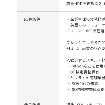
容量HDDを市場投入
応募条件
・品質管理の実務経
・英語でのコミュニ
ICスコア 600点程
フレキシブルで多面
例えば、品質の視点
＜歓迎するスキル・
・Pythonなどを使
・QC検定資格保有
・サプライヤ管理業
・ISO9001の知識
・ISO内部監査員資格
休日休暇
週休2日制（土・日