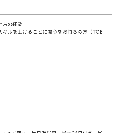
定着の経験
キルを上げることに関心をお持ちの方（TOE
よって変動。半日取得可、最大24日付与、繰