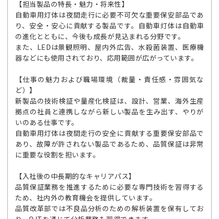
【担当製品の特長・魅力・将来性】
自動車用灯体は夜間走行に必要不可欠な重要保安部品であ
り、安全・安心に貢献する製品です。自動車灯体は自動車
の進化とともに、今後も成長が見込まれる分野です。
また、LEDは景観照明、屋内外広告、水殺菌装置、医療機
器などにも使用されており、応用範囲が広がっています。
【仕事の魅力および職場環境（裁量・責任感・雰囲気な
ど）】
新製品の技術検証や量産化検証は、設計、営業、海外生産
拠点の社員と連携しながら新しい製品を生み出す、やりが
いのある仕事です。
自動車用灯体は夜間走行の安全に貢献する重要保安部品で
あり、故障が許されない製品であるため、品質保証は非常
に重要な役割を担います。
【入社後の中長期的なキャリアパス】
品質保証業務を推進するために必要な専門技術を習得する
ため、社内外の教育機会を提供しています。
品質改革部では不良品分析のための解析装置を保有してお