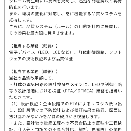
クレーム発生時には真因を究明し、迅速な問題解決と再発
防止を行います。
また、環境の変化に対応し、常に機能する品質システムを
維持します。
さらに、品質システム（ルール）の目的を社内に展開し、
その効果を最大限に発揮させます。
【担当する業務（概要）】
電子デバイス（LED、LCDなど）、灯体制御回路、ソフト
ウェアの技術検証および品質保証
【担当する業務（詳細）】
当社の品質改革部にて、
・灯体の電気回路の設計検証をメインに、LEDや制御回路
等の設計段階における検証（FTA／DFMEA）業務を担当い
ただきます。
（1）設計検証：企画段階でのFTAによるリスクの洗い出
し、設計段階での予防設計および検証結果の確認、図面に
抜け漏れがないかを品質の観点から検証します。
・また、設計後の量産工程への不具合防止の反映や工程検
証、仕入先・市場での不具合対応、解析、再発防止の業務