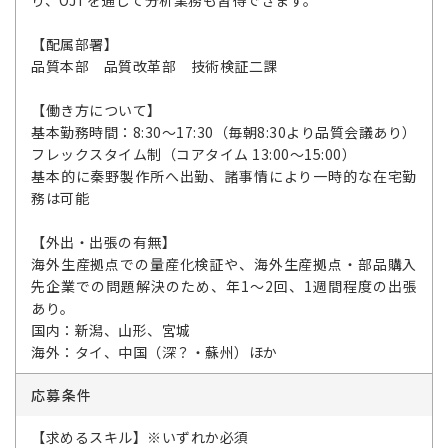
り、OJTを通じて分析業務も習得できます。
【配属部署】
品質本部 品質改革部 技術検証二課
【働き方について】
基本勤務時間：8:30～17:30（毎朝8:30より品質会議あり）
フレックスタイム制（コアタイム 13:00～15:00）
基本的に秦野製作所へ出勤、諸事情により一時的な在宅勤
務は可能
【外出・出張の有無】
海外生産拠点での量産化検証や、海外生産拠点・部品購入
先企業での問題解決のため、年1～2回、1週間程度の出張
あり。
国内：新潟、山形、宮城
海外：タイ、中国（深？・蘇州）ほか
応募条件
【求めるスキル】※いずれか必須