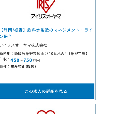
【静岡/裾野】飲料水製造のマネジメント・ライ
ン保全
アイリスオーヤマ株式会社
勤務地
静岡県裾野市須山2810番地の4【裾野工場】
年収
450
750
～
万円
職種
生産技術(機械)
この求人の詳細を見る