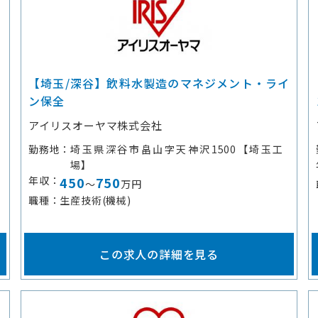
【埼玉/深谷】飲料水製造のマネジメント・ライ
ン保全
アイリスオーヤマ株式会社
勤務地
埼玉県深谷市畠山字天神沢1500【埼玉工
場】
年収
450
750
～
万円
職種
生産技術(機械)
この求人の詳細を見る