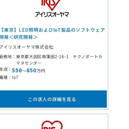
【東京】LED照明およびIoT製品のソフトウェア
開発＜研究開発＞
アイリスオーヤマ株式会社
勤務地
東京都大田区南蒲田2-16-1 テクノポートカ
マタセンター
年収
550
850
～
万円
職種
IoT
この求人の詳細を見る