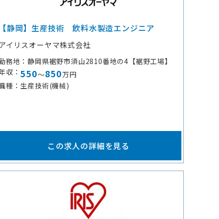
【静岡】生産技術 飲料水製造エンジニア
アイリスオーヤマ株式会社
勤務地
静岡県裾野市須山2810番地の4【裾野工場】
年収
550
850
～
万円
職種
生産技術(機械)
この求人の詳細を見る