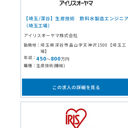
【埼玉/深谷】生産技術 飲料水製造エンジニ
（埼玉工場）
アイリスオーヤマ株式会社
勤務地
埼玉県深谷市畠山字天神沢1500【埼玉工
場】
年収
450
800
～
万円
職種
生産技術(機械)
この求人の詳細を見る