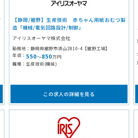
ア
【静岡/裾野】生産技術 赤ちゃん用紙おむつ製
造「機械/電気回路設計/制御」
アイリスオーヤマ株式会社
勤務地
静岡県裾野市須山2810-4【裾野工場】
年収
550
850
～
万円
職種
生産技術(機械)
この求人の詳細を見る