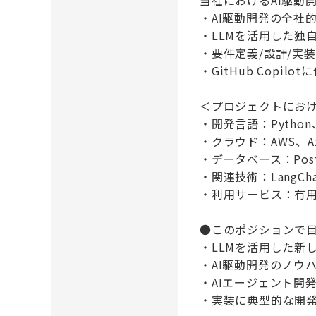
当社におけるAI駆動
・AI駆動開発の全社
・LLMを活用した独
・要件定義/設計/実
・GitHub Cop
＜プロジェクトにお
・開発言語：Python、T
・クラウド：AWS、Azur
・データベース：Post
・関連技術：Lang
・利用サービス：有
●このポジションで
・LLMを活用した新
・AI駆動開発のノウ
・AIエージェント開
・実装に典型的な開