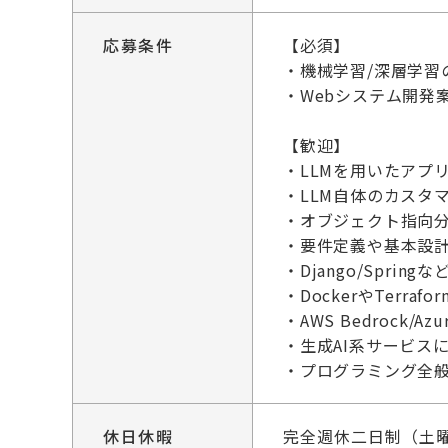
応募条件
【必須】
・機械学習/深層学習
・Webシステム開発
【歓迎】
・LLMを用いたアプリ
・LLM自体のカスタ
・オブジェクト指向
・要件定義や基本設
・Django/Spr
・DockerやTerra
・AWS Bedrock/Azu
・生成AI系サービス
・プログラミング全
休日休暇
完全週休二日制（土