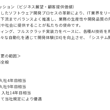
ッション（ビジネス展望・顧客提供価値）
用したソフトウェア開発プロセスの革新により、IT業界をリ
から下流までバランスよく推進し、業務の生産性や開発品質の
業や社会に提供することが私たちの使命です。
ティング、フルスクラッチ実装力をベースに、各種AI技術を
様々な自動化を通じて開発体験(DX)を向上させ、「システ
変更の範囲＞
全般
 入社4年目相当
 入社9年目相当
歳 入社14年目相当
て当社規定により優遇