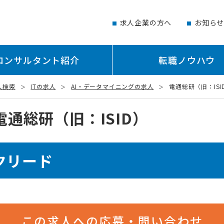
求人企業の方へ
お知ら
コンサルタント紹介
転職ノウハウ
人検索
ITの求人
AI・データマイニングの求人
電通総研（旧：ISI
通総研（旧：ISID）
クリード
この求人への応募・問い合わせ