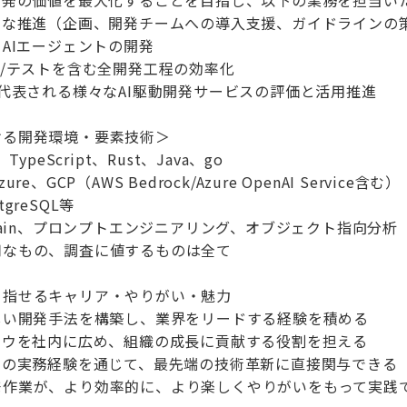
開発の価値を最大化することを目指し、以下の業務を担当い
的な推進（企画、開発チームへの導入支援、ガイドラインの
自AIエージェントの開発
装/テストを含む全開発工程の効率化
ilotに代表される様々なAI駆動開発サービスの評価と活用推進
ける開発環境・要素技術＞
ypeScript、Rust、Java、go
e、GCP（AWS Bedrock/Azure OpenAI Service含む）
greSQL等
Chain、プロンプトエンジニアリング、オブジェクト指向分析
用なもの、調査に値するものは全て
目指せるキャリア・やりがい・魅力
しい開発手法を構築し、業界をリードする経験を積める
ハウを社内に広め、組織の成長に貢献する役割を担える
発の実務経験を通じて、最先端の技術革新に直接関与できる
発作業が、より効率的に、より楽しくやりがいをもって実践