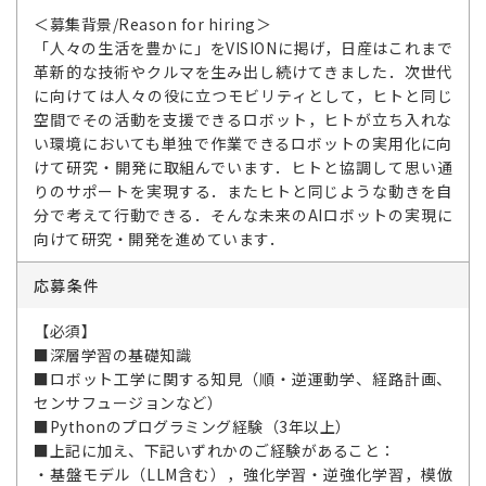
＜募集背景/Reason for hiring＞
「人々の生活を豊かに」をVISIONに掲げ，日産はこれまで
革新的な技術やクルマを生み出し続けてきました．次世代
に向けては人々の役に立つモビリティとして，ヒトと同じ
空間でその活動を支援できるロボット，ヒトが立ち入れな
い環境においても単独で作業できるロボットの実用化に向
けて研究・開発に取組んでいます．ヒトと協調して思い通
りのサポートを実現する．またヒトと同じような動きを自
分で考えて行動できる．そんな未来のAIロボットの実現に
向けて研究・開発を進めています．
応募条件
【必須】
■深層学習の基礎知識
■ロボット工学に関する知見（順・逆運動学、経路計画、
センサフュージョンなど）
■Pythonのプログラミング経験（3年以上）
■上記に加え、下記いずれかのご経験があること：
・基盤モデル（LLM含む），強化学習・逆強化学習，模倣