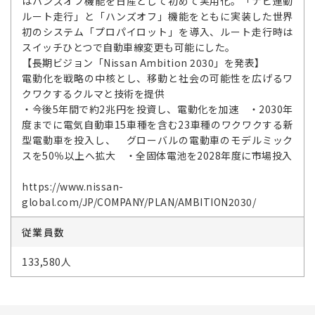
はハンズオフ機能を日産として初めて実用化。「ナビ連動
ルート走行」と「ハンズオフ」機能をともに実装した世界
初のシステム「プロパイロット」を導入、ルート走行時は
スイッチひとつで自動車線変更も可能にした。
【長期ビジョン「Nissan Ambition 2030」を発表】
電動化を戦略の中核とし、移動と社会の可能性を広げるワ
クワクするクルマと技術を提供
・今後5年間で約2兆円を投資し、電動化を加速 ・2030年
度までに電気自動車15車種を含む23車種のワクワクする新
型電動車を投入し、 グローバルの電動車のモデルミック
スを50％以上へ拡大 ・全固体電池を2028年度に市場投入
https://www.nissan-
global.com/JP/COMPANY/PLAN/AMBITION2030/
従業員数
133,580人