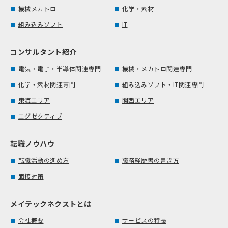
機械メカトロ
化学・素材
組み込みソフト
IT
コンサルタント紹介
電気・電子・半導体関連専門
機械・メカトロ関連専門
化学・素材関連専門
組み込みソフト・IT関連専門
東海エリア
関西エリア
エグゼクティブ
転職ノウハウ
転職活動の進め方
職務経歴書の書き方
面接対策
メイテックネクストとは
会社概要
サービスの特長