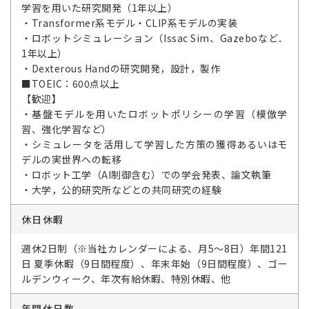
学習を用いた研究開発（1年以上）
・Transformer系モデル・CLIP系モデルの実装
・ロボットシミュレーション（Issac Sim、Gazeboなど．
1年以上）
・Dexterous Handの研究開発，設計，製作
■TOEIC：600点以上
【歓迎】
・基盤モデルを用いたロボットポリシーの学習（模倣学
習、強化学習など）
・シミュレータを活用して学習した方策の獲得あるいはモ
デルの実世界への転移
・ロボット工学（AI制御含む）での学会発表、論文執筆
・大学，公的研究所などとの共同研究の経験
休日休暇
週休2日制（※当社カレンダーによる、月5～8日）年間121
日 夏季休暇（9日間程度）、年末年始（9日間程度）、ゴー
ルデンウィーク、年次有給休暇、特別休暇、他
年間休日数