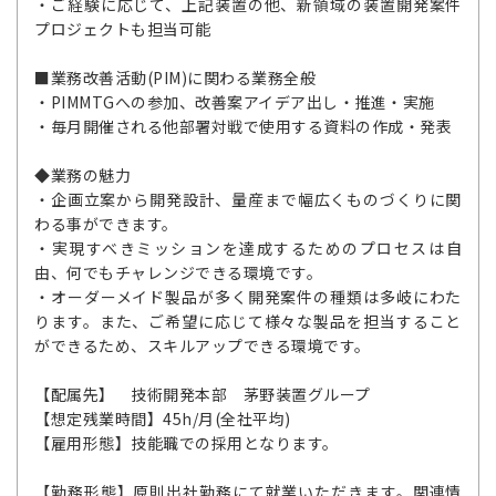
・ご経験に応じて、上記装置の他、新領域の装置開発案件
プロジェクトも担当可能
■業務改善活動(PIM)に関わる業務全般
・PIMMTGへの参加、改善案アイデア出し・推進・実施
・毎月開催される他部署対戦で使用する資料の作成・発表
◆業務の魅力
・企画立案から開発設計、量産まで幅広くものづくりに関
わる事ができます。
・実現すべきミッションを達成するためのプロセスは自
由、何でもチャレンジできる環境です。
・オーダーメイド製品が多く開発案件の種類は多岐にわた
ります。また、ご希望に応じて様々な製品を担当すること
ができるため、スキルアップできる環境です。
【配属先】 技術開発本部 茅野装置グループ
【想定残業時間】45h/月(全社平均)
【雇用形態】技能職での採用となります。
【勤務形態】原則出社勤務にて就業いただきます。関連情