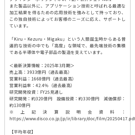
また製品以外に、アプリケーション技術と呼ばれる最適な
加工結果を得るための応用技術を強みとして持っており、
この独自技術によってお客様のニーズに応え、サポートし
ています。
「Kiru・Kezuru・Migaku」という人類誕生時からある普
遍的な技術の中でも「高度」な領域で、最先端技術の集積
である半導体や電子部品の製造を支えています。
＜最新決算情報：2025年3月期＞
売上高：3933億円（過去最高）
営業利益：1668億円（過去最高）
営業利益率：42.4％（過去最高）
研究開発投資：FY25見通し
研究開発：約320億円 設備投資：約330億円 減価償却：
約130億円
※上記決算説明会資料：
https://www.disco.co.jp/jp/ir/library/doc/film/20250417.pd
【平均年収】