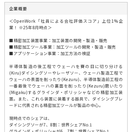
企業概要
＜OpenWork「社員による会社評価スコア」上位1%企
業！ ※25年8月時点＞
■精密加工装置事業：加工装置の開発・製造・販売
■精密加工ツール事業：加工ツールの開発・製造・販売
■アプリケーション事業：加工方法の検証
半導体製造の後工程でウェーハを賽の目に切り分ける
(Kiru)ダイシングソーやレーザソー、ウェーハ製造工程で
ウェーハの表面を削ったり(Kezuru)、半導体製造前工程の
一番最後でウェーハの裏面を削ったり(Kezuru)磨いたり
(Migaku)するグラインダ・ポリッシャなどの精密加工装
置。また、これら装置に装着する器具で、ダイシングブレ
ードに代表される精密加工ツールが製品の中心。
現時点でのシェアは、
ダイシングソーが7、8割：世界シェアNo.1
グラインダ・ポリッシャが6、7割：世界シェアNo.1