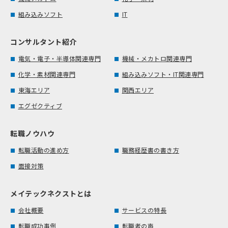
組み込みソフト
IT
コンサルタント紹介
電気・電子・半導体関連専門
機械・メカトロ関連専門
化学・素材関連専門
組み込みソフト・IT関連専門
東海エリア
関西エリア
エグゼクティブ
転職ノウハウ
転職活動の進め方
職務経歴書の書き方
面接対策
メイテックネクストとは
会社概要
サービスの特長
転職成功事例
転職者の声