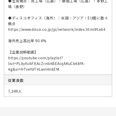
◆生産拠点：呉工場（広島）・桑畑工場（広島）・茅野工
場（長野）
◆ディスコオフィス（海外）：米国・アジア・EU圏に数十
拠点
https://www.disco.co.jp/jp/network/index.html#tab4
海外売上高比率 90.4%
【企業説明動画】
https://youtube.com/playlist?
list=PL8yfoAFltAcZrnb4BEAojAKuCk48fK-
4g&si=HTveYdT4LwnHn8EM
従業員数
7,349人