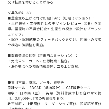
又は転属を命じることがある
＜具体的には＞
■量産立ち上げに向けた設計深化（初期ミッション）：
・生産技術・工作部門とのデザインレビュー（DR）を主
導。量産時の不具合防止や生産性の視点で設計をブラッシ
ュアップ。
・試作・試験結果のフィードバックを受け、図面への反映
や構造の微調整を実施。
■業務領域の拡張（将来的なミッション）：
・完成車メーカーへの仕様提案・整合。
・海外拠点への技術情報展開、立ち上げ支援。
●使用言語、環境、ツール、資格等
設計ツール： 3DCAD（構造設計）、CAE解析ツール
語学： 日本語（主）、英語（資料作成や打ち合わせで使
用。OJT/OFF-JTでの教育体制あり）
教育制度： 技術研修、リーダーシップ研修、短期語学研修