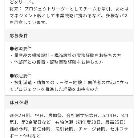
どをリード。
将来： プロジェクトリーダーとしてチームを牽引、または
マネジメント職として事業戦略に携わるなど、多様なパス
を用意しています。
応募条件
●必須要件
・量産品の機械設計・構造設計の実務経験をお持ちの方
・他部門との折衝・調整実務経験をお持ちの方
●歓迎要件
・技術派遣・請負でのリーダー経験： 関係者の中心に立っ
てプロジェクトを推進した経験をお持ちの方
休日休暇
週休2日制、祝日、労働祭、会社創立記念日、5月4日、8月
第1、第2金曜日など 有給休暇（初年度20日、最高25日）
結婚休暇、転任休暇、忌引休暇、チャージ休暇、セルフサ
ポート休暇など