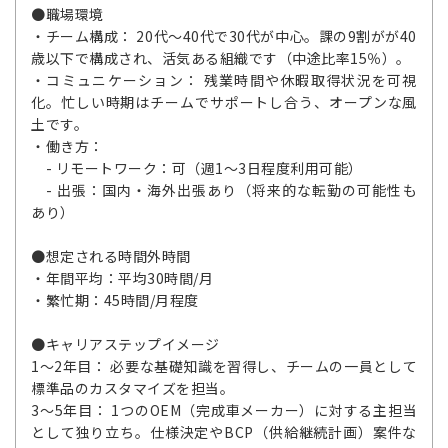
●職場環境
・チーム構成： 20代～40代で30代が中心。課の9割がが40
歳以下で構成され、活気ある組織です（中途比率15％）。
・コミュニケーション： 残業時間や休暇取得状況を可視
化。忙しい時期はチームでサポートし合う、オープンな風
土です。
・働き方：
- リモートワーク：可（週1～3日程度利用可能）
- 出張：国内・海外出張あり（将来的な転勤の可能性も
あり）
●想定される時間外時間
・年間平均：平均30時間/月
・繁忙期：45時間/月程度
●キャリアステップイメージ
1～2年目： 必要な基礎知識を習得し、チームの一員として
標準品のカスタマイズを担当。
3～5年目： 1つのOEM（完成車メーカー）に対する主担当
として独り立ち。仕様決定やBCP（供給継続計画）案件な