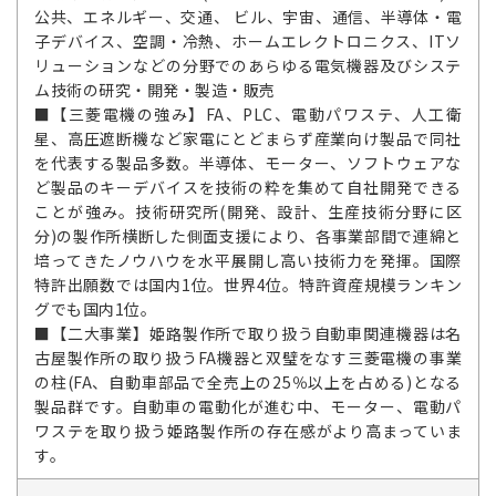
公共、エネルギー、交通、 ビル、宇宙、通信、半導体・電
子デバイス、空調・冷熱、ホームエレクトロニクス、ITソ
リューションなどの分野でのあらゆる電気機器及びシステ
ム技術の研究・開発・製造・販売
■【三菱電機の強み】FA、PLC、電動パワステ、人工衛
星、高圧遮断機など家電にとどまらず産業向け製品で同社
を代表する製品多数。半導体、モーター、ソフトウェアな
ど製品のキーデバイスを技術の粋を集めて自社開発できる
ことが強み。技術研究所(開発、設計、生産技術分野に区
分)の製作所横断した側面支援により、各事業部間で連綿と
培ってきたノウハウを水平展開し高い技術力を発揮。国際
特許出願数では国内1位。世界4位。特許資産規模ランキン
グでも国内1位。
■【二大事業】姫路製作所で取り扱う自動車関連機器は名
古屋製作所の取り扱うFA機器と双璧をなす三菱電機の事業
の柱(FA、自動車部品で全売上の25％以上を占める)となる
製品群です。自動車の電動化が進む中、モーター、電動パ
ワステを取り扱う姫路製作所の存在感がより高まっていま
す。