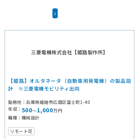
1
三菱電機株式会社【姫路製作所】
【姫路】オルタネータ（自動車用発電機）の製品設
計 ※三菱電機モビリティ出向
勤務地
兵庫県姫路市広畑区富士町1-40
年収
500
1,000
～
万円
職種
機械設計
リモート可