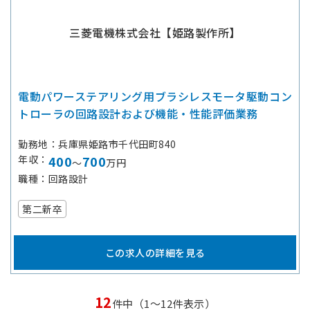
三菱電機株式会社【姫路製作所】
電動パワーステアリング用ブラシレスモータ駆動コン
トローラの回路設計および機能・性能評価業務
勤務地
兵庫県姫路市千代田町840
年収
400
700
～
万円
職種
回路設計
第二新卒
この求人の詳細を見る
12
件中（1～12件表示）