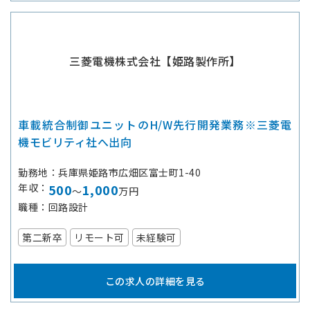
三菱電機株式会社【姫路製作所】
車載統合制御ユニットのH/W先行開発業務※三菱電
機モビリティ社へ出向
勤務地
兵庫県姫路市広畑区富士町1-40
年収
500
1,000
～
万円
職種
回路設計
第二新卒
リモート可
未経験可
この求人の詳細を見る