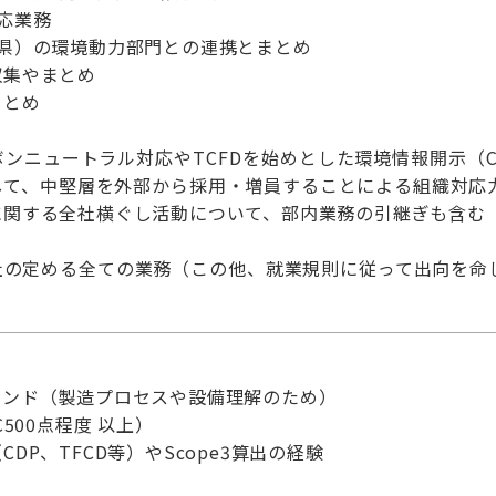
応業務
賀県）の環境動力部門との連携とまとめ
収集やまとめ
まとめ
ンニュートラル対応やTCFDを始めとした環境情報開示（
して、中堅層を外部から採用・増員することによる組織対応
に関する全社横ぐし活動について、部内業務の引継ぎも含む
社の定める全ての業務（この他、就業規則に従って出向を命
ウンド（製造プロセスや設備理解のため）
C500点程度 以上）
DP、TFCD等）やScope3算出の経験