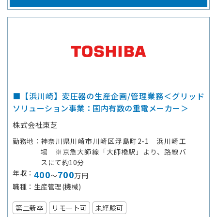
■【浜川崎】変圧器の生産企画/管理業務＜グリッド
ソリューション事業：国内有数の重電メーカー＞
株式会社東芝
勤務地
神奈川県川崎市川崎区浮島町2-1 浜川崎工
場 ※京急大師線「大師橋駅」より、路線バ
スにて約10分
年収
400
700
～
万円
職種
生産管理(機械)
第二新卒
リモート可
未経験可