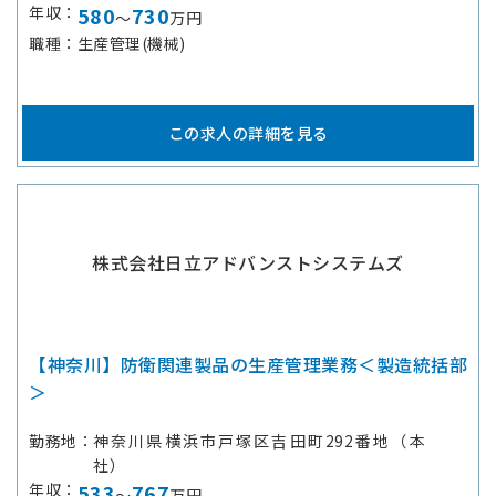
年収
580
730
～
万円
職種
生産管理(機械)
この求人の詳細を見る
株式会社日立アドバンストシステムズ
【神奈川】防衛関連製品の生産管理業務＜製造統括部
＞
勤務地
神奈川県横浜市戸塚区吉田町292番地（本
社）
年収
533
767
～
万円