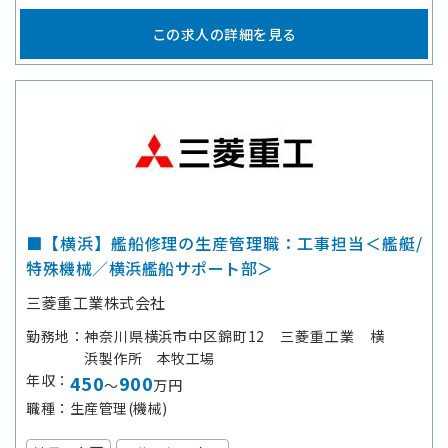
この求人の詳細を見る
■【横浜】艦船修理の生産管理職：工事担当＜艦艇/
特殊機械／横浜艦船サポート部＞
三菱重工業株式会社
勤務地
神奈川県横浜市中区錦町12 三菱重工業 横
浜製作所 本牧工場
年収
450
900
～
万円
職種
生産管理(機械)