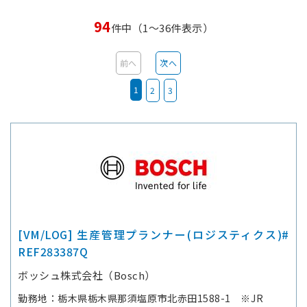
94
件中（1～36件表示）
前へ
次へ
1
2
3
[VM/LOG] 生産管理プランナー(ロジスティクス)#
REF283387Q
ボッシュ株式会社（Bosch）
勤務地
栃木県栃木県那須塩原市北赤田1588-1 ※JR