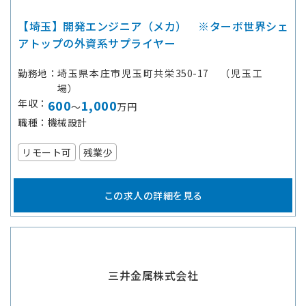
【埼玉】開発エンジニア（メカ） ※ターボ世界シェ
アトップの外資系サプライヤー
勤務地
埼玉県本庄市児玉町共栄350-17 （児玉工
場）
年収
600
1,000
～
万円
職種
機械設計
リモート可
残業少
この求人の詳細を見る
三井金属株式会社