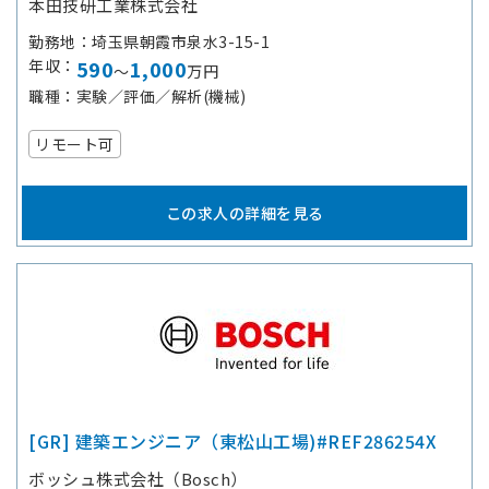
本田技研工業株式会社
勤務地
埼玉県朝霞市泉水3-15-1
年収
590
1,000
～
万円
職種
実験／評価／解析(機械)
リモート可
この求人の詳細を見る
[GR] 建築エンジニア（東松山工場)#REF286254X
ボッシュ株式会社（Bosch）