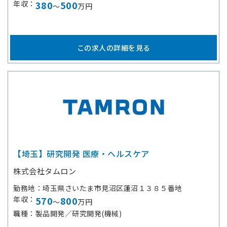
年収
380
500
～
万円
この求人の詳細を見る
【埼玉】研究開発 医療・ヘルスケア
株式会社タムロン
勤務地
埼玉県さいたま市見沼区蓮沼１３８５番地
年収
570
800
～
万円
職種
製品開発／研究開発(機械)