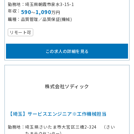
勤務地
埼玉県朝霞市泉水3-15-1
年収
590
1,090
～
万円
職種
品質管理／品質保証(機械)
リモート可
この求人の詳細を見る
株式会社ソディック
【埼玉】サービスエンジニア※工作機械担当
勤務地
埼玉県さいたま市大宮区三橋2-324 （さい
たまテクセンター）