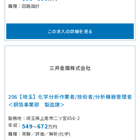
職種
回路設計
この求人の詳細を見る
三井金属株式会社
206【埼玉】化学分析作業者/技術者/分析機器管理者
＜銅箔事業部 製造課＞
勤務地
埼玉県上尾市二ツ宮656-2
年収
549
672
～
万円
職種
実験／評価／解析(化学)