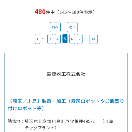
480
件中（145～180件表示）
前へ
次へ
…
5
…
1
3
4
6
7
14
鈴茂器工株式会社
【埼玉／川島】製造・加工（寿司ロボットやご飯盛り
付けロボット等）
勤務地
埼玉県比企郡川島町戸守荒神495-1 （川島
テックプラント）