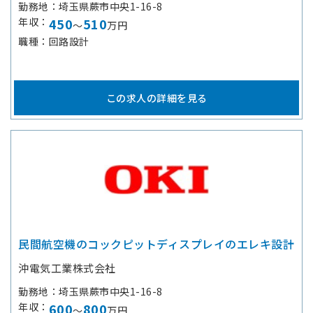
勤務地
埼玉県蕨市中央1-16-8
年収
450
510
～
万円
職種
回路設計
この求人の詳細を見る
民間航空機のコックピットディスプレイのエレキ設計
沖電気工業株式会社
勤務地
埼玉県蕨市中央1-16-8
年収
600
800
～
万円