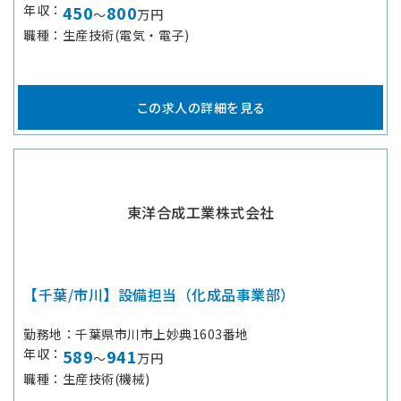
年収
450
800
～
万円
職種
生産技術(電気・電子)
この求人の詳細を見る
東洋合成工業株式会社
【千葉/市川】設備担当（化成品事業部）
勤務地
千葉県市川市上妙典1603番地
年収
589
941
～
万円
職種
生産技術(機械)