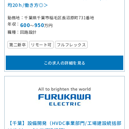
均20ｈ/働き方◎＞
勤務地
千葉県千葉市稲毛区長沼原町731番地
年収
600
950
～
万円
職種
回路設計
第二新卒
リモート可
フルフレックス
この求人の詳細を見る
【千葉】設備開発（HVDC事業部門/工場建設統括部