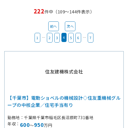
222
件中（109～144件表示）
前へ
次へ
…
4
…
1
2
3
5
6
7
住友建機株式会社
【千葉市】電動ショベルの機械設計◇住友重機械グル
ープの中核企業／住宅手当有り
勤務地
千葉県千葉市稲毛区長沼原町731番地
年収
600
950
～
万円