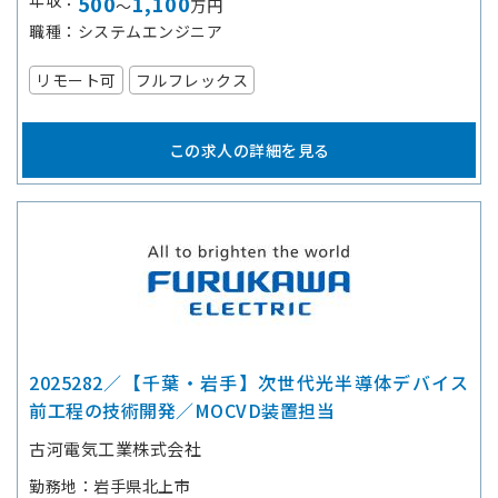
年収
500
1,100
～
万円
職種
システムエンジニア
リモート可
フルフレックス
この求人の詳細を見る
2025282／【千葉・岩手】次世代光半導体デバイス
前工程の技術開発／MOCVD装置担当
古河電気工業株式会社
勤務地
岩手県北上市