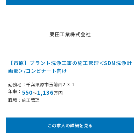
栗田工業株式会社
【市原】プラント洗浄工事の施工管理＜SDM洗浄計
画部＞/コンビナート向け
勤務地
千葉県原市玉前西2-3-1
年収
550
1,136
～
万円
職種
施工管理
この求人の詳細を見る