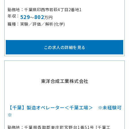
勤務地
千葉県印西市若萩4丁目2番地1
年収
529
802
～
万円
職種
実験／評価／解析(化学)
この求人の詳細を見る
東洋合成工業株式会社
【千葉】製造オペレーター＜千葉工場＞ ※未経験可
※
勤務地
千葉県香取郡東庄町宮野台1番51号 [千葉工