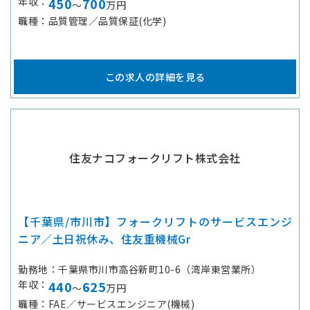
年収
450
700
～
万円
職種
品質管理／品質保証(化学)
この求人の詳細を見る
住友ナコフォークリフト株式会社
【千葉県/市川市】フォークリフトのサービスエンジ
ニア／土日祝休み、住友重機械Gr
勤務地
千葉県市川市高谷新町10-6（湾岸東営業所）
年収
440
625
～
万円
職種
FAE／サービスエンジニア(機械)