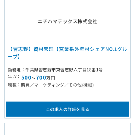
ニチハマテックス株式会社
【習志野】資材管理【窯業系外壁材シェアNO.1グル
ープ】
勤務地
千葉県習志野市東習志野六丁目18番1号
年収
500
700
～
万円
職種
購買／マーケティング／その他(機械)
この求人の詳細を見る