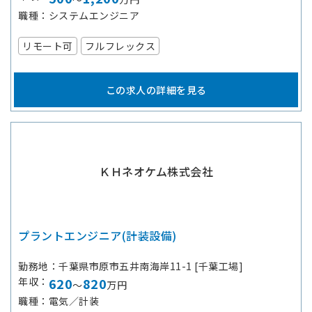
職種
システムエンジニア
リモート可
フルフレックス
この求人の詳細を見る
ＫＨネオケム株式会社
プラントエンジニア(計装設備)
勤務地
千葉県市原市五井南海岸11-1 [千葉工場]
年収
620
820
～
万円
職種
電気／計装