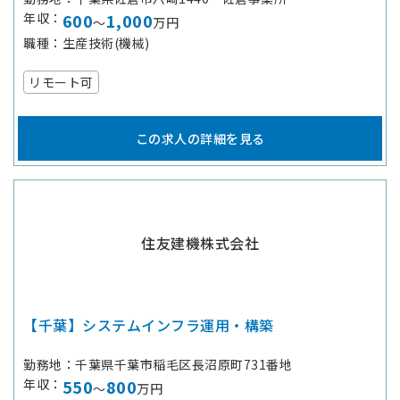
年収
600
1,000
～
万円
職種
生産技術(機械)
リモート可
この求人の詳細を見る
住友建機株式会社
【千葉】システムインフラ運用・構築
勤務地
千葉県千葉市稲毛区長沼原町731番地
年収
550
800
～
万円