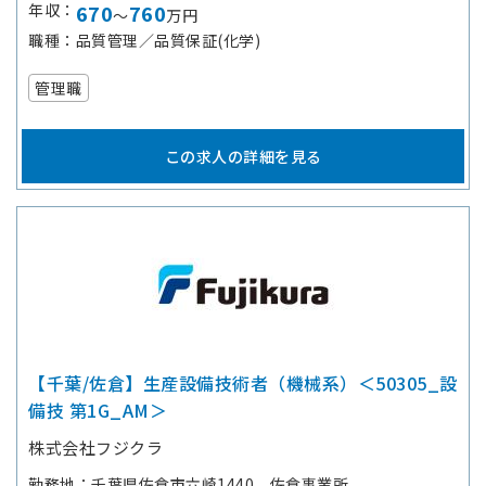
年収
670
760
～
万円
職種
品質管理／品質保証(化学)
管理職
この求人の詳細を見る
【千葉/佐倉】生産設備技術者（機械系）＜50305_設
備技 第1G_AM＞
株式会社フジクラ
勤務地
千葉県佐倉市六崎1440 佐倉事業所