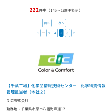
222
件中（145～180件表示）
前へ
次へ
…
5
1
3
4
6
7
【千葉工場】化学品情報技術センター 化学物質情報
管理担当者（本社２）
DIC株式会社
勤務地
千葉県市原市八幡海岸通12