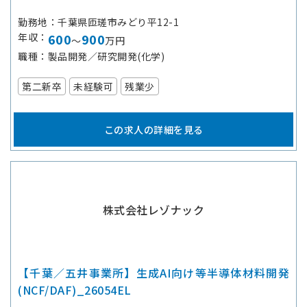
勤務地
千葉県匝瑳市みどり平12-1
年収
600
900
～
万円
職種
製品開発／研究開発(化学)
第二新卒
未経験可
残業少
この求人の詳細を見る
株式会社レゾナック
【千葉／五井事業所】生成AI向け等半導体材料開発
(NCF/DAF)_26054EL