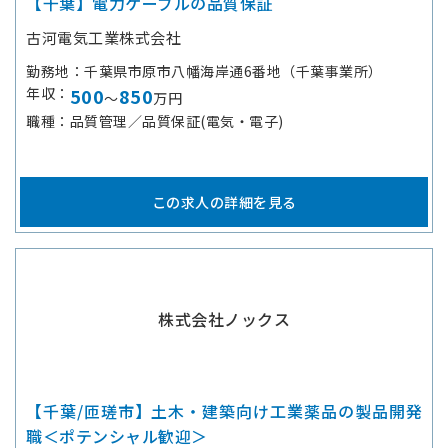
【千葉】電力ケーブルの品質保証
古河電気工業株式会社
勤務地
千葉県市原市八幡海岸通6番地（千葉事業所）
年収
500
850
～
万円
職種
品質管理／品質保証(電気・電子)
この求人の詳細を見る
株式会社ノックス
【千葉/匝瑳市】土木・建築向け工業薬品の製品開発
職＜ポテンシャル歓迎＞