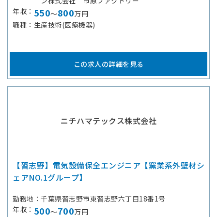
ン株式会社 市原ファクトリー
年収
550
800
～
万円
職種
生産技術(医療機器)
この求人の詳細を見る
ニチハマテックス株式会社
【習志野】電気設備保全エンジニア【窯業系外壁材シ
ェアNO.1グループ】
勤務地
千葉県習志野市東習志野六丁目18番1号
年収
500
700
～
万円