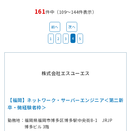
161
件中（109～144件表示）
前へ
次へ
4
1
2
3
5
株式会社エスユーエス
【福岡】ネットワーク・サーバーエンジニア＜第二新
卒・微経験者枠＞
勤務地
福岡県福岡市博多区博多駅中央街8-1 JRJP
博多ビル 3階