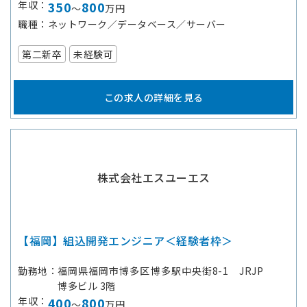
年収
350
800
～
万円
職種
ネットワーク／データベース／サーバー
第二新卒
未経験可
この求人の詳細を見る
株式会社エスユーエス
【福岡】組込開発エンジニア＜経験者枠＞
勤務地
福岡県福岡市博多区博多駅中央街8-1 JRJP
博多ビル 3階
年収
400
800
～
万円