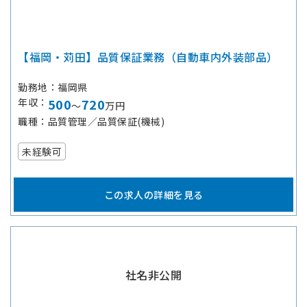
【福岡・苅田】品質保証業務（自動車内外装部品）
勤務地
福岡県
年収
500
720
～
万円
職種
品質管理／品質保証(機械)
未経験可
この求人の詳細を見る
社名非公開