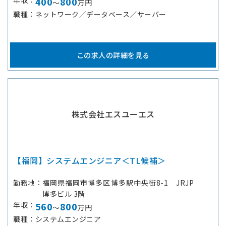
年収
400
800
～
万円
職種
ネットワーク／データベース／サーバー
この求人の詳細を見る
株式会社エスユーエス
【福岡】システムエンジニア＜TL候補＞
勤務地
福岡県福岡市博多区博多駅中央街8-1 JRJP
博多ビル 3階
年収
560
800
～
万円
職種
システムエンジニア