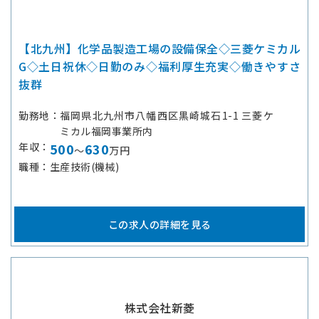
【北九州】化学品製造工場の設備保全◇三菱ケミカル
G◇土日祝休◇日勤のみ◇福利厚生充実◇働きやすさ
抜群
勤務地
福岡県北九州市八幡西区黒崎城石1-1 三菱ケ
ミカル福岡事業所内
年収
500
630
～
万円
職種
生産技術(機械)
この求人の詳細を見る
株式会社新菱