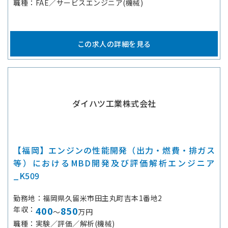
職種
FAE／サービスエンジニア(機械)
この求人の詳細を見る
ダイハツ工業株式会社
【福岡】エンジンの性能開発（出力・燃費・排ガス
等）におけるMBD開発及び評価解析エンジニア
_K509
勤務地
福岡県久留米市田主丸町吉本1番地2
年収
400
850
～
万円
職種
実験／評価／解析(機械)