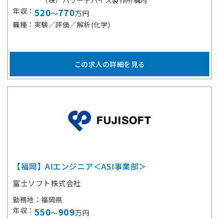
（株）パワーデバイス製作所構内
年収
520
770
～
万円
職種
実験／評価／解析(化学)
この求人の詳細を見る
【福岡】AIエンジニア＜ASI事業部＞
富士ソフト株式会社
勤務地
福岡県
年収
550
909
～
万円