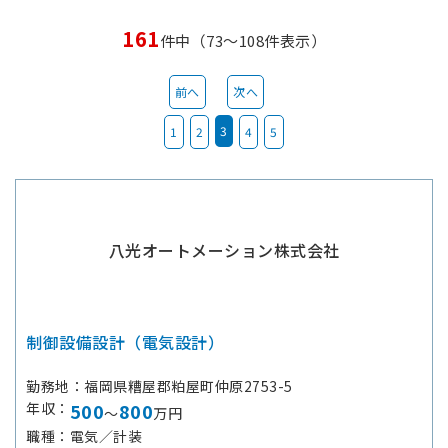
161
件中（73～108件表示）
前へ
次へ
3
1
2
4
5
八光オートメーション株式会社
制御設備設計（電気設計）
勤務地
福岡県糟屋郡粕屋町仲原2753-5
年収
500
800
～
万円
職種
電気／計装