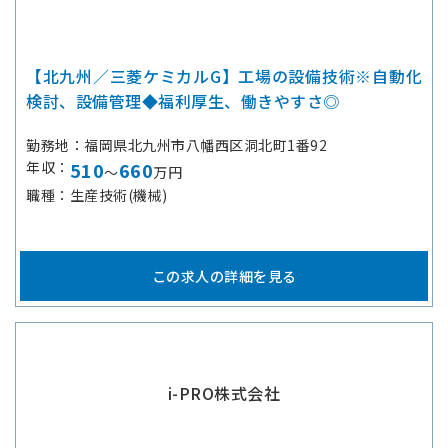
【北九州／三菱ケミカルG】工場の設備技術※自動化
検討、設備管理◆福利厚生、働きやすさ◎
勤務地
福岡県北九州市八幡西区洞北町1番92
年収
510
660
～
万円
職種
生産技術(機械)
この求人の詳細を見る
i-PRO株式会社