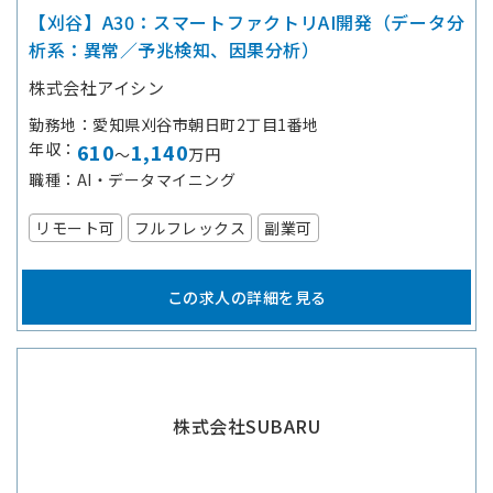
【刈谷】A30：スマートファクトリAI開発（データ分
析系：異常／予兆検知、因果分析）
株式会社アイシン
勤務地
愛知県刈谷市朝日町2丁目1番地
年収
610
1,140
～
万円
職種
AI・データマイニング
リモート可
フルフレックス
副業可
この求人の詳細を見る
株式会社SUBARU