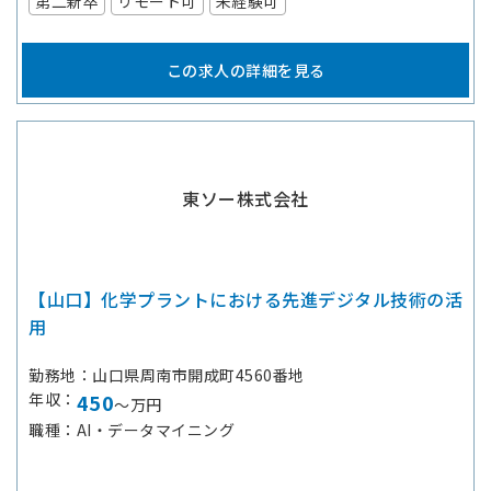
第二新卒
リモート可
未経験可
この求人の詳細を見る
東ソー株式会社
【山口】化学プラントにおける先進デジタル技術の活
用
勤務地
山口県周南市開成町4560番地
年収
450
～万円
職種
AI・データマイニング