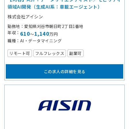
領域AI開発（生成AI系：車載エージェント）
株式会社アイシン
勤務地
愛知県刈谷市朝日町2丁目1番地
年収
610
1,140
～
万円
職種
AI・データマイニング
リモート可
フルフレックス
副業可
この求人の詳細を見る