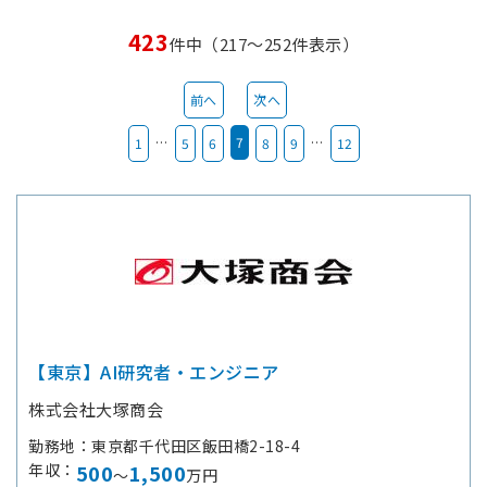
423
件中（217～252件表示）
前へ
次へ
…
7
…
1
5
6
8
9
12
【東京】AI研究者・エンジニア
株式会社大塚商会
勤務地
東京都千代田区飯田橋2-18-4
年収
500
1,500
～
万円