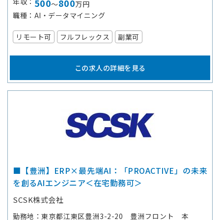
年収
500
800
～
万円
職種
AI・データマイニング
リモート可
フルフレックス
副業可
この求人の詳細を見る
■【豊洲】ERP×最先端AI：「PROACTIVE」の未来
を創るAIエンジニア＜在宅勤務可＞
SCSK株式会社
勤務地
東京都江東区豊洲3-2-20 豊洲フロント 本