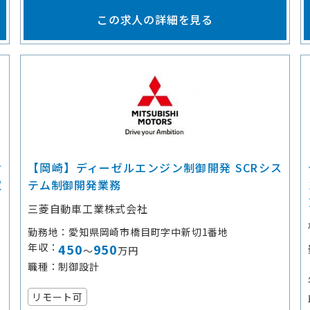
この求人の詳細を見る
サ
【岡崎】ディーゼルエンジン制御開発 SCRシス
収
テム制御開発業務
三菱自動車工業株式会社
勤務地
愛知県岡崎市橋目町字中新切1番地
年収
450
950
～
万円
職種
制御設計
リモート可