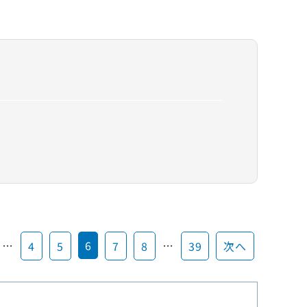
…
6
…
4
5
7
8
39
次へ