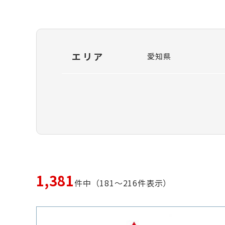
エリア
愛知県
1,381
件中（181～216件表示）