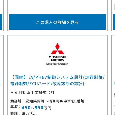
この求人の詳細を見る
ポ
【岡崎】EV/PHEV制御システム設計(走行制御/
収
電源制御/ECUハード/故障診断の設計)
三菱自動車工業株式会社
勤務地
愛知県岡崎市橋目町字中新切1番地
年収
450
950
～
万円
職種
組み込み