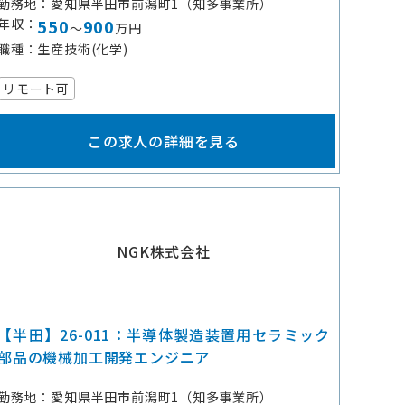
勤務地
愛知県半田市前潟町1（知多事業所）
年収
550
900
～
万円
職種
生産技術(化学)
リモート可
この求人の詳細を見る
NGK株式会社
【半田】26-011：半導体製造装置用セラミック
部品の機械加工開発エンジニア
勤務地
愛知県半田市前潟町1（知多事業所）