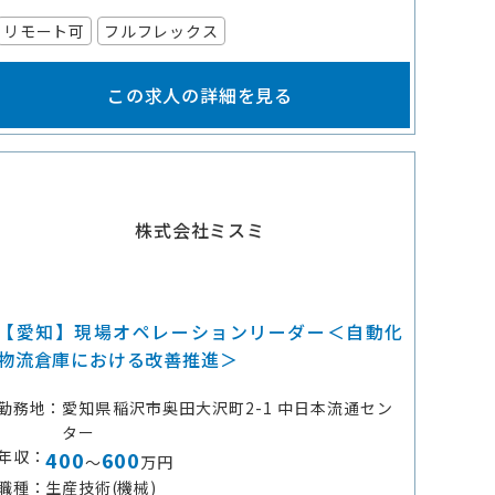
リモート可
フルフレックス
この求人の詳細を見る
株式会社ミスミ
【愛知】現場オペレーションリーダー＜自動化
物流倉庫における改善推進＞
勤務地
愛知県稲沢市奥田大沢町2-1 中日本流通セン
ター
年収
400
600
～
万円
職種
生産技術(機械)