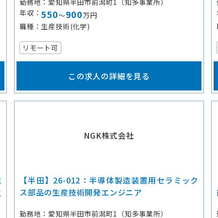
勤務地
愛知県半田市前潟町1（知多事業所）
年収
550
900
～
万円
職種
生産技術(化学)
リモート可
この求人の詳細を見る
NGK株式会社
推
【半田】26-012：半導体製造装置用セラミック
生
ス部品の生産技術開発エンジニア
勤務地
愛知県半田市前潟町1（知多事業所）