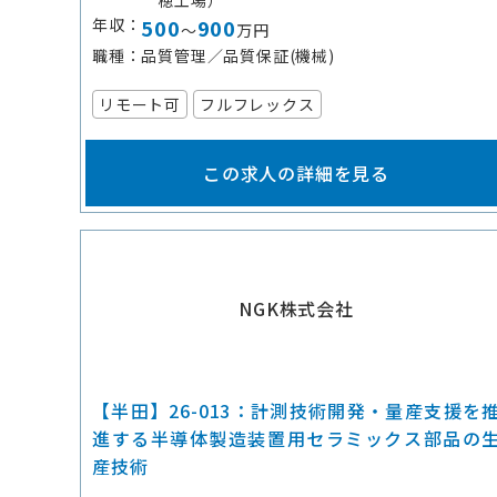
穂工場）
年収
500
900
～
万円
職種
品質管理／品質保証(機械)
リモート可
フルフレックス
この求人の詳細を見る
NGK株式会社
【半田】26-013：計測技術開発・量産支援を
進する半導体製造装置用セラミックス部品の
産技術