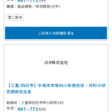
487
773
～
万円
職種
製品開発／研究開発(化学)
第二新卒
この求人の詳細を見る
JSR株式会社
【三重/四日市】半導体市場向け新規技術・材料の研
究開発担当者
勤務地
三重県四日市市川尻町100
年収
487
773
～
万円