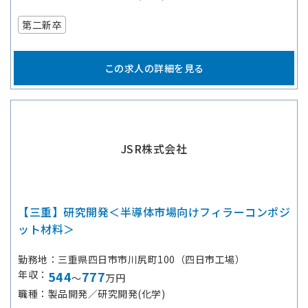
第二新卒
この求人の詳細を見る
JSR株式会社
【三重】研究開発＜半導体市場向けフィラーコンポジ
ット材料＞
勤務地
三重県四日市市川尻町100（四日市工場）
年収
544
777
～
万円
職種
製品開発／研究開発(化学)