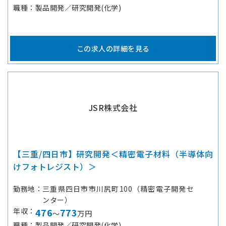
職種
製品開発／研究開発(化学)
この求人の詳細を見る
JSR株式会社
【三重/四日市】研究開発＜精密電子材料（半導体向
けフォトレジスト）＞
勤務地
三重県四日市市川尻町100（精密電子開発セ
ンター）
年収
476
773
～
万円
職種
製品開発／研究開発(化学)