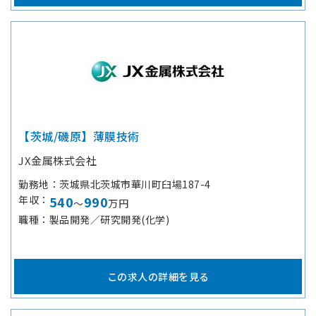
【茨城/磯原】薄膜技術
JX金属株式会社
勤務地
茨城県北茨城市華川町臼場187-4
年収
540
990
～
万円
職種
製品開発／研究開発(化学)
この求人の詳細を見る