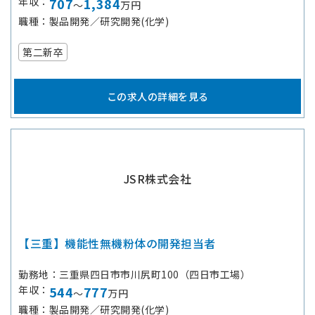
年収
707
1,384
～
万円
職種
製品開発／研究開発(化学)
第二新卒
この求人の詳細を見る
JSR株式会社
【三重】機能性無機粉体の開発担当者
勤務地
三重県四日市市川尻町100（四日市工場）
年収
544
777
～
万円
職種
製品開発／研究開発(化学)