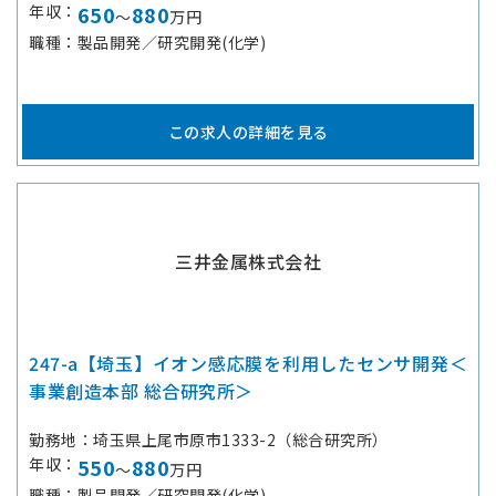
年収
650
880
～
万円
職種
製品開発／研究開発(化学)
この求人の詳細を見る
三井金属株式会社
247-a【埼玉】イオン感応膜を利用したセンサ開発＜
事業創造本部 総合研究所＞
勤務地
埼玉県上尾市原市1333-2（総合研究所）
年収
550
880
～
万円
職種
製品開発／研究開発(化学)