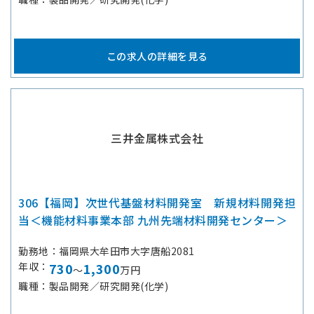
この求人の詳細を見る
三井金属株式会社
306【福岡】次世代基盤材料開発室 新規材料開発担
当＜機能材料事業本部 九州先端材料開発センター＞
勤務地
福岡県大牟田市大字唐船2081
年収
730
1,300
～
万円
職種
製品開発／研究開発(化学)