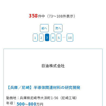
358
件中（73～108件表示）
前へ
次へ
3
…
1
2
4
5
10
日油株式会社
【兵庫／尼崎】半導体関連材料の研究開発
勤務地
兵庫県尼崎市大浜町1-56（尼崎工場）
年収
500
800
～
万円