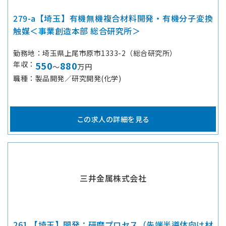
279-a【埼玉】有機無機複合材料開発・有機分子変換
触媒＜事業創造本部 総合研究所＞
勤務地
埼玉県上尾市原市1333-2（総合研究所）
年収
550
880
～
万円
職種
製品開発／研究開発(化学)
この求人の詳細を見る
三井金属株式会社
261 【埼玉】開発：研磨プロセス（先端半導体向け材