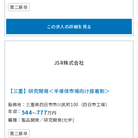
第二新卒
この求人の詳細を見る
JSR株式会社
【三重】研究開発＜半導体市場向け接着剤＞
勤務地
三重県四日市市川尻町100（四日市工場）
年収
544
777
～
万円
職種
製品開発／研究開発(化学)
第二新卒