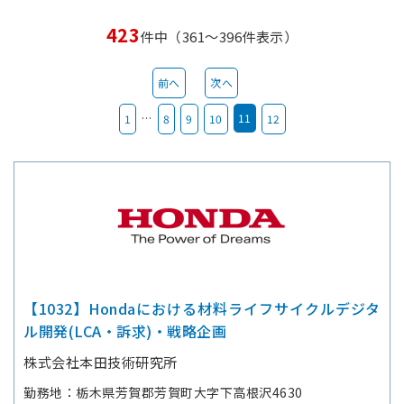
423
件中（361～396件表示）
前へ
次へ
…
11
1
8
9
10
12
【1032】Hondaにおける材料ライフサイクルデジタ
ル開発(LCA・訴求)・戦略企画
株式会社本田技術研究所
勤務地
栃木県芳賀郡芳賀町大字下高根沢4630