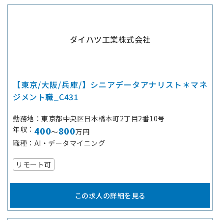
ダイハツ工業株式会社
【東京/大阪/兵庫/】シニアデータアナリスト＊マネ
ジメント職_C431
勤務地
東京都中央区日本橋本町2丁目2番10号
年収
400
800
～
万円
職種
AI・データマイニング
リモート可
この求人の詳細を見る