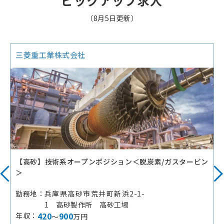
ピックアップ求人
（8月5日更新）
三菱重工業株式会社
【高砂】技術系オープンポジション＜脱炭素/ガスタービン
＞
勤務地
兵庫県高砂市荒井町新浜2-1-
1 高砂製作所 高砂工場
420
900
年収
～
万円