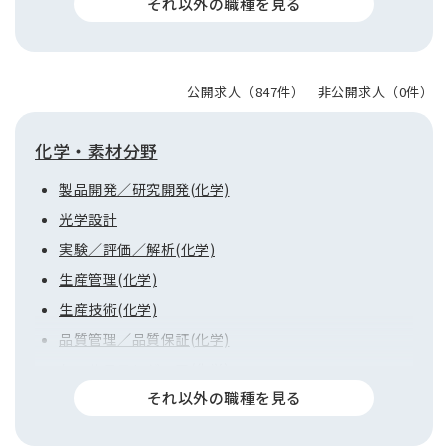
FAE／サービスエンジニア(機械)
営業／海外営業(機械)
購買／マーケティング／その他(機械)
公開求人（847件） 非公開求人（0件）
プロジェクトマネジャー(機械)
化学・素材分野
製品開発／研究開発(化学)
光学設計
実験／評価／解析(化学)
生産管理(化学)
生産技術(化学)
品質管理／品質保証(化学)
セールスエンジニア(化学)
営業／海外営業(化学)
購買／マーケティング／その他(化学)